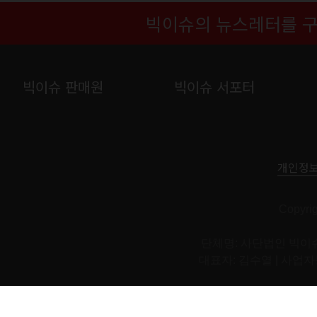
빅이슈의 뉴스레터를 
빅이슈 판매원
빅이슈 서포터
개인정
Copyri
단체명: 사단법인 빅이슈
대표자: 김수열 | 사업자등록번호:
빅이슈코리아의 모든 컨텐츠와