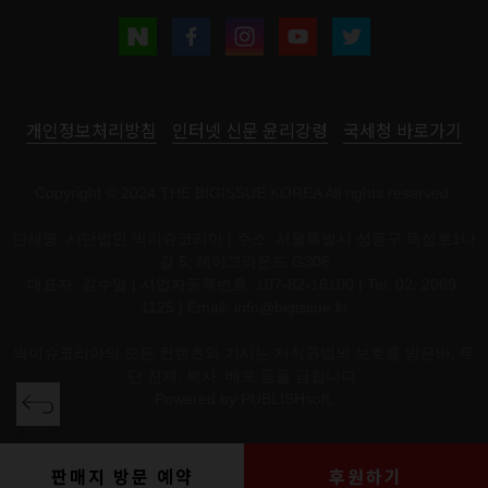
개인정보처리방침
인터넷 신문 윤리강령
국세청 바로가기
Copyright © 2024 THE BIGISSUE KOREA All rights reserved.
단체명: 사단법인 빅이슈코리아 | 주소: 서울특별시 성동구 뚝섬로1나
길 5, 헤이그라운드 G306
대표자: 김수열 | 사업자등록번호: 107-82-16100 | Tel: 02. 2069.
1125 | Email:
info@bigissue.kr
빅이슈코리아의 모든 컨텐츠와 기사는 저작권법의 보호를 받은바, 무
단 전재, 복사, 배포 등을 금합니다.
Powered by
PUBLISHsoft.
판매지 방문 예약
후원하기