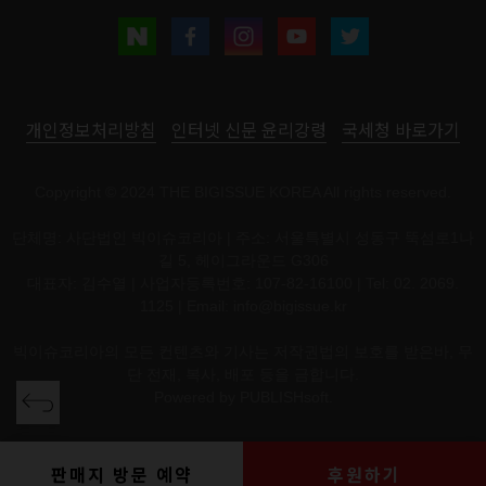
개인정보처리방침
인터넷 신문 윤리강령
국세청 바로가기
Copyright © 2024 THE BIGISSUE KOREA All rights reserved.
단체명: 사단법인 빅이슈코리아 | 주소: 서울특별시 성동구 뚝섬로1나
길 5, 헤이그라운드 G306
대표자: 김수열 | 사업자등록번호: 107-82-16100 | Tel: 02. 2069.
1125 | Email:
info@bigissue.kr
빅이슈코리아의 모든 컨텐츠와 기사는 저작권법의 보호를 받은바, 무
단 전재, 복사, 배포 등을 금합니다.
Powered by
PUBLISHsoft.
판매지 방문 예약
후원하기