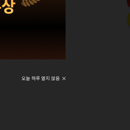
오늘 하루 열지 않음