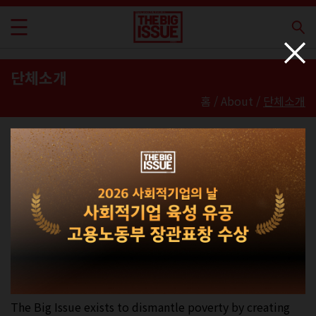
단체소개
홈 / About /
단체소개
당신이 읽는 순간, 세상이 바뀝니다!
빅이슈코리아
미션
자조(自助), 사회적 거래 그리고 비즈니스 솔루션을 통해 기회
를 창출함으로써 빈곤을 해체한다.
The Big Issue exists to dismantle poverty by creating