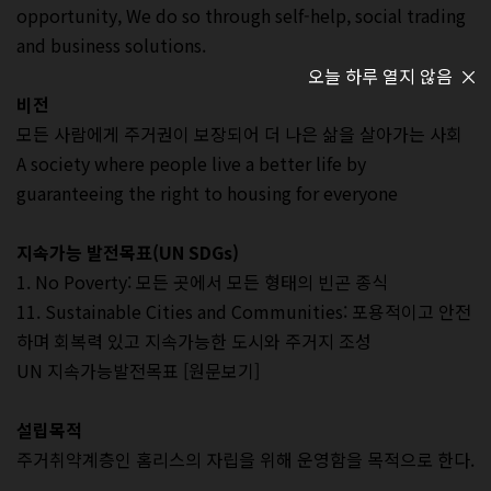
opportunity, We do so through self-help, social trading
and business solutions.
오늘 하루 열지 않음
비전
모든 사람에게 주거권이 보장되어 더 나은 삶을 살아가는 사회
A society where people live a better life by
guaranteeing the right to housing for everyone
지속가능 발전목표(UN SDGs)
1. No Poverty: 모든 곳에서 모든 형태의 빈곤 종식
11. Sustainable Cities and Communities: 포용적이고 안전
하며 회복력 있고 지속가능한 도시와 주거지 조성
UN 지속가능발전목표
[원문보기]
설립목적
주거취약계층인 홈리스의 자립을 위해 운영함을 목적으로 한다.