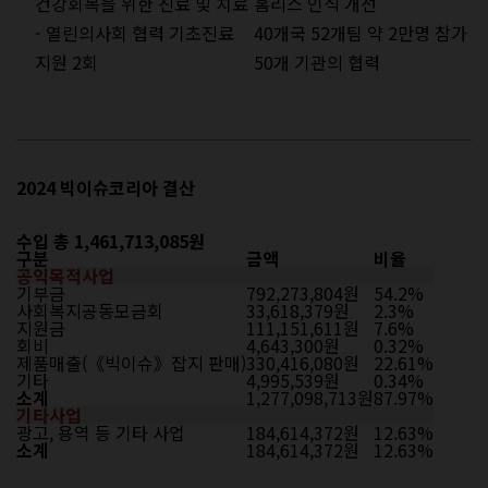
건강회복을 위한 진료 및 치료
홈리스 인식 개선
- 열린의사회 협력 기초진료
40개국 52개팀 약 2만명 참가
지원 2회
50개 기관의 협력
2024 빅이슈코리아 결산
수입 총 1,461,713,085원
구분
금액
비율
공익목적사업
기부금
792,273,804원
54.2%
사회복지공동모금회
33,618,379원
2.3%
지원금
111,151,611원
7.6%
회비
4,643,300원
0.32%
제품매출(《빅이슈》잡지 판매)
330,416,080원
22.61%
기타
4,995,539원
0.34%
소계
1,277,098,713원
87.97%
기타사업
광고, 용역 등 기타 사업
184,614,372원
12.63%
소계
184,614,372원
12.63%