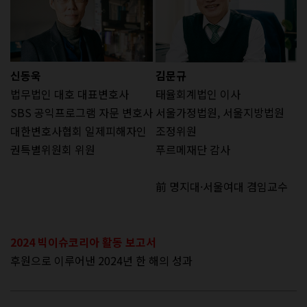
신동욱
김문규
법무법인 대호 대표변호사
태율회계법인 이사
SBS 공익프로그램 자문 변호사
서울가정법원, 서울지방법원
대한변호사협회 일제피해자인
조정위원
권특별위원회 위원
푸르메재단 감사
前 명지대·서울여대 겸임교수
2024 빅이슈코리아 활동 보고서
후원으로 이루어낸 2024년 한 해의 성과