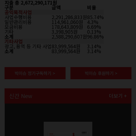
지출 총 2,672,290,171원
구분
금액
비율
공익목적사업
사업수행비용
2,291,286,833원
85.74%
일반관리비용
114,961,060원
4.3%
모금비용
178,643,809원
6.69%
기타
3,398,905원
0.13%
소계
2,588,290,607원
96.86%
기타사업
광고, 용역 등 기타 사업
83,999,564원
3.14%
소계
83,999,564원
3.14%
빅이슈 정기구독하기 >
빅이슈 후원하기 >
신간 New
더보기 +