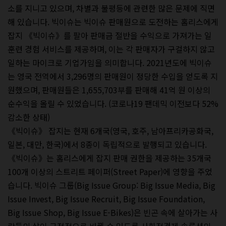
소를 지니고 있으며, 차별과 불평등에 관련한 많은 문제에 직면
해 있습니다. 빅이슈는 빅이슈 판매원으로 도전하는 홈리스에게
잡지 《빅이슈》를 팔아 판매금 절반을 수익으로 가져가는 일
훈련 경험 서비스를 제공하며, 이는 각 판매자가 구걸하지 않고
일하는 마이크로 기업가임을 의미합니다. 2021년도에 빅이슈
는 영국 전역에서 3,296명의 판매원이 정당한 수입을 얻도록 지
원했으며, 판매원들은 1,655,703부를 판매해 41억 원 이상의
순수익을 올릴 수 있었습니다. (코로나19 팬데믹 이전보다 52%
감소한 상태)
《빅이슈》 잡지는 현재 6개국(영국, 호주, 남아프리카공화국,
일본, 대만, 한국)에서 8종이 독립적으로 발행되고 있습니다.
《빅이슈》는 홈리스에게 잡지 판매 권한을 제공하는 35개국
100개 이상의 스트리트 페이퍼(Street Paper)에 영향을 주었
습니다. 빅이슈 그룹(Big Issue Group: Big Issue Media, Big
Issue Invest, Big Issue Recruit, Big Issue Foundation,
Big Issue Shop, Big Issue E-Bikes)은 빈곤 속에 살아가는 사
람들의 삶이 긍정적으로 바뀔 수 있도록 사회적경제 솔루션의