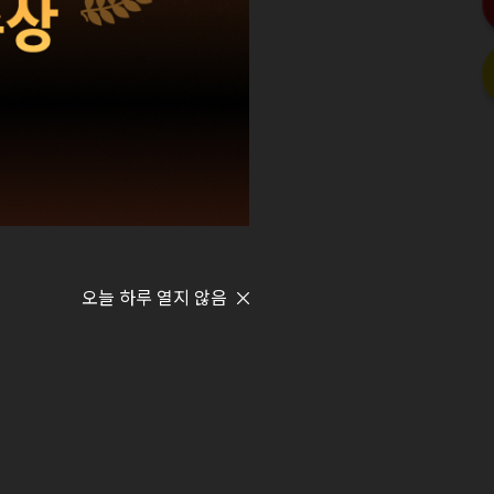
오늘 하루 열지 않음