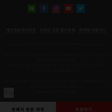
개인정보처리방침
인터넷 신문 윤리강령
국세청 바로가기
Copyright © 2024 THE BIGISSUE KOREA All rights reserved.
단체명: 사단법인 빅이슈코리아 | 주소: 서울특별시 성동구 뚝섬로1나
길 5, 헤이그라운드 G306
대표자: 김수열 | 사업자등록번호: 107-82-16100 | Tel: 02. 2069.
1125 | Email:
info@bigissue.kr
빅이슈코리아의 모든 컨텐츠와 기사는 저작권법의 보호를 받은바, 무
단 전재, 복사, 배포 등을 금합니다.
Powered by
PUBLISHsoft.
판매지 방문 예약
후원하기