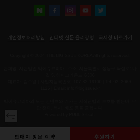
개인정보처리방침
인터넷 신문 윤리강령
국세청 바로가기
Copyright © 2024 THE BIGISSUE KOREA All rights reserved.
단체명: 사단법인 빅이슈코리아 | 주소: 서울특별시 성동구 뚝섬로1나
길 5, 헤이그라운드 G306
대표자: 김수열 | 사업자등록번호: 107-82-16100 | Tel: 02. 2069.
1125 | Email:
info@bigissue.kr
빅이슈코리아의 모든 컨텐츠와 기사는 저작권법의 보호를 받은바, 무
단 전재, 복사, 배포 등을 금합니다.
Powered by
PUBLISHsoft.
판매지 방문 예약
후원하기