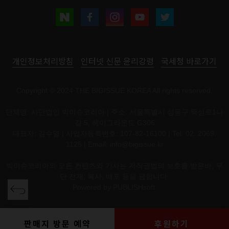
개인정보처리방침
인터넷 신문 윤리강령
국세청 바로가기
Copyright © 2024 THE BIGISSUE KOREA All rights reserved.
단체명: 사단법인 빅이슈코리아 | 주소: 서울특별시 성동구 뚝섬로1나
길 5, 헤이그라운드 G306
대표자: 김수열 | 사업자등록번호: 107-82-16100 | Tel: 02. 2069.
1125 | Email:
info@bigissue.kr
빅이슈코리아의 모든 컨텐츠와 기사는 저작권법의 보호를 받은바, 무
단 전재, 복사, 배포 등을 금합니다.
Powered by
PUBLISHsoft.
판매지 방문 예약
후원하기