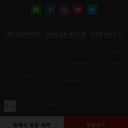
개인정보처리방침
인터넷 신문 윤리강령
국세청 바로가기
Copyright © 2024 THE BIGISSUE KOREA All rights reserved.
단체명: 사단법인 빅이슈코리아 | 주소: 서울특별시 성동구 뚝섬로1나
길 5, 헤이그라운드 G306
대표자: 김수열 | 사업자등록번호: 107-82-16100 | Tel: 02. 2069.
1125 | Email:
info@bigissue.kr
빅이슈코리아의 모든 컨텐츠와 기사는 저작권법의 보호를 받은바, 무
단 전재, 복사, 배포 등을 금합니다.
Powered by
PUBLISHsoft.
판매지 방문 예약
후원하기