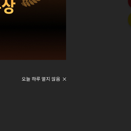
오늘 하루 열지 않음