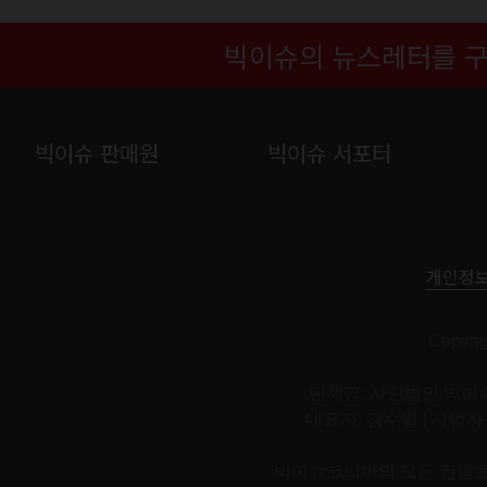
빅이슈의 뉴스레터를 
빅이슈 판매원
빅이슈 서포터
개인정
Copyri
단체명: 사단법인 빅이슈
대표자: 김수열 | 사업자등록번호:
빅이슈코리아의 모든 컨텐츠와