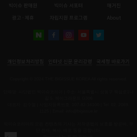
빅이슈 판매원
빅이슈 서포터
매거진
광고 · 제휴
자립지원 프로그램
About
개인정보처리방침
인터넷 신문 윤리강령
국세청 바로가기
Copyright © 2024 THE BIGISSUE KOREA All rights reserved.
단체명: 사단법인 빅이슈코리아 | 주소: 서울특별시 성동구 뚝섬로1나
길 5, 헤이그라운드 G306
대표자: 김수열 | 사업자등록번호: 107-82-16100 | Tel: 02. 2069.
1125 | Email:
info@bigissue.kr
빅이슈코리아의 모든 컨텐츠와 기사는 저작권법의 보호를 받은바, 무
단 전재, 복사, 배포 등을 금합니다.
Powered by
PUBLISHsoft.