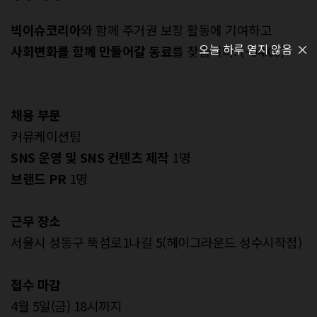
빅이슈코리아
와 함께 주거권 보장 활동에 기여하고
오늘 하루 열지 않음
사회변화를 함께 만들어갈 동료
를 찾습니다. (~04.05)
채용 부문
커뮤케이션팀
SNS 운영 및 SNS 컨텐츠 제작
1명
브랜드 PR
1명
근무 장소
서울시 성동구 뚝섬로1나길 5(헤이그라운드 성수시작점)
접수 마감
4월 5일(금) 18시까지