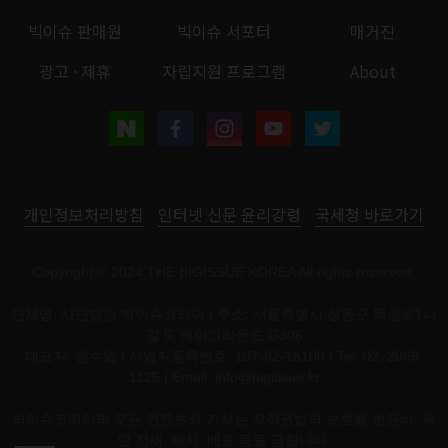
빅이슈 판매원
빅이슈 서포터
매거진
광고 · 제휴
자립지원 프로그램
About
개인정보처리방침
인터넷 신문 윤리강령
국세청 바로가기
Copyright © 2024 THE BIGISSUE KOREA All rights reserved.
단체명: 사단법인 빅이슈코리아 | 주소: 서울특별시 성동구 뚝섬로1나
길 5, 헤이그라운드 G306
대표자: 김수열 | 사업자등록번호: 107-82-16100 | Tel: 02. 2069.
1125 | Email:
info@bigissue.kr
빅이슈코리아의 모든 컨텐츠와 기사는 저작권법의 보호를 받은바, 무
단 전재, 복사, 배포 등을 금합니다.