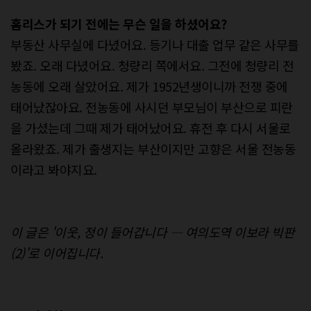
홈리스가
되기
전에는
무슨
일을
하셨어요
?
부동산 사무실에 다녔어요. 등기나 대출 업무 같은 사무를
봤죠. 오래 다녔어요. 청량리 쪽에서요. 그전에 청량리 전
농동에 오래 살았어요. 제가 1952년생이니까 전쟁 중에
태어났잖아요. 전농동에 사시던 부모님이 부산으로 피란
을 가셨는데 그때 제가 태어났어요. 휴전 후 다시 서울로
올라왔죠. 제가 출생지는 부산이지만 고향은 서울 전농동
이라고 봐야지요.
이 글은 '이웃, 정이 들어갑니다 ― 여의도역 이보라 빅판
(2)'로 이어집니다.