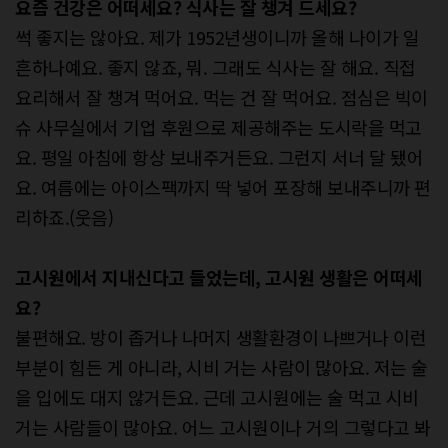
요즘
건강은
어떠세요
?
식사는
잘
챙겨
드세요
?
썩 좋지는 않아요. 제가 1952년생이니까 올해 나이가 일
흔하나예요. 좋지 않죠, 뭐. 그래도 식사는 잘 해요. 직접
요리해서 잘 챙겨 먹어요. 먹는 건 잘 먹어요. 점심은 빅이
슈 사무실에서 기업 후원으로 제공해주는 도시락을 먹고
요. 평일 아침에 항상 보내주거든요. 그런지 서너 달 됐어
요. 여름에는 아이스팩까지 딱 넣어 포장해 보내주니까 편
리하죠.(웃음)
고시원에서
지내신다고
들었는데
,
고시원
생활은
어떠세
요
?
불편해요. 방이 좁거나 나머지 생활환경이 나쁘거나 이런
부분이 힘든 게 아니라, 시비 거는 사람이 많아요. 저는 술
을 입에도 대지 않거든요. 근데 고시원에는 술 먹고 시비
거는 사람들이 많아요. 어느 고시원이나 거의 그렇다고 봐