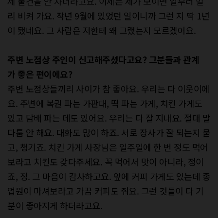
제 물건을 안 차더라고요. 이제는 제가 보이면 일부러 멀
리 비켜 가요. 작년 9월에 있었던 일이니까 그런 지 딱 1년
이 됐네요. 그 사람은 저한테 왜 그랬는지 모르겠어요.
주변
노점상
주인이
신고해주셨다고요
?
그분들과
관계
가
좋은
편이에요
?
주변 노점상들끼리 사이가 참 좋아요. 우리는 다 이웃이에
요. 주변에 복권 파는 가판대, 떡 파는 가게, 치킨 가게도
있고 담배 파는 데도 있어요. 우리는 다 잘 지내요. 절대 말
다툼 안 해요. 대화도 많이 하죠. 서로 장사가 잘 되는지 묻
고, 챙기죠. 치킨 가게 사장님은 일주일에 한 번 정도 먹어
보라고 치킨도 갖다주세요. 꼭 먹어서 맛이 아니라, 정이
죠, 정. 그 마음이 감사하고요. 앞에 커피 가게도 있는데 종
업원이 마셔보라고 가끔 커피도 줘요. 그런 것들이 다 기
분이 좋아지게 하더라고요.