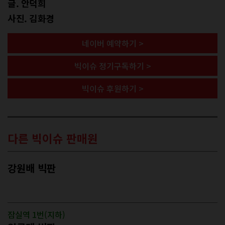
글. 안덕희
사진. 김화경
네이버 예약하기 >
빅이슈 정기구독하기 >
빅이슈 후원하기 >
다른 빅이슈 판매원
강원배 빅판
잠실역 1번(지하)