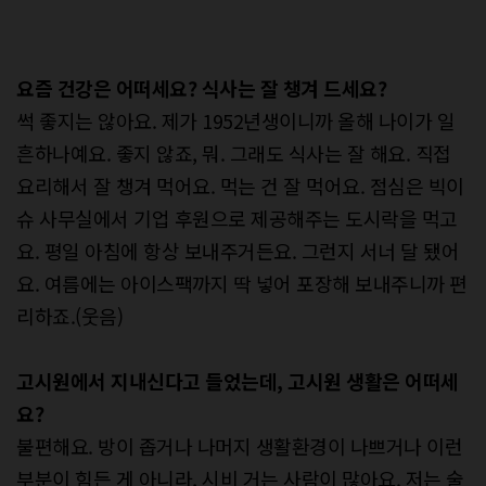
요즘
건강은
어떠세요
?
식사는
잘
챙겨
드세요
?
썩 좋지는 않아요. 제가 1952년생이니까 올해 나이가 일
흔하나예요. 좋지 않죠, 뭐. 그래도 식사는 잘 해요. 직접
요리해서 잘 챙겨 먹어요. 먹는 건 잘 먹어요. 점심은 빅이
슈 사무실에서 기업 후원으로 제공해주는 도시락을 먹고
요. 평일 아침에 항상 보내주거든요. 그런지 서너 달 됐어
요. 여름에는 아이스팩까지 딱 넣어 포장해 보내주니까 편
리하죠.(웃음)
고시원에서
지내신다고
들었는데
,
고시원
생활은
어떠세
요
?
불편해요. 방이 좁거나 나머지 생활환경이 나쁘거나 이런
부분이 힘든 게 아니라, 시비 거는 사람이 많아요. 저는 술