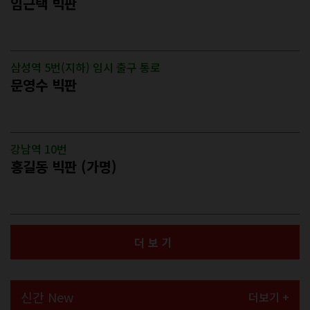
임근택 빅판
삼성역 5번(지하) 임시 출구 통로
문영수 빅판
강남역 10번
홍길동 빅판 (가명)
더보기
신간 New
더보기 +