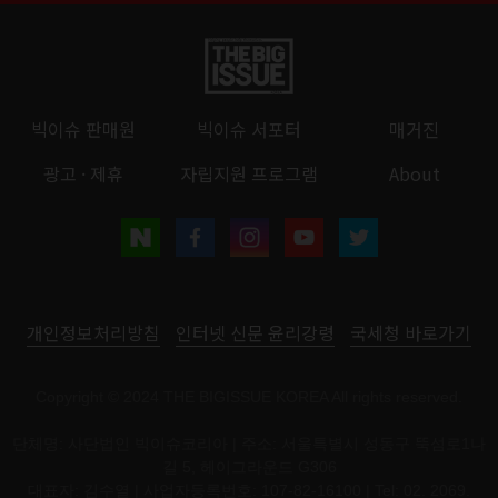
빅이슈 판매원
빅이슈 서포터
매거진
광고 · 제휴
자립지원 프로그램
About
개인정보처리방침
인터넷 신문 윤리강령
국세청 바로가기
Copyright © 2024 THE BIGISSUE KOREA All rights reserved.
단체명: 사단법인 빅이슈코리아 | 주소: 서울특별시 성동구 뚝섬로1나
길 5, 헤이그라운드 G306
대표자: 김수열 | 사업자등록번호: 107-82-16100 | Tel: 02. 2069.