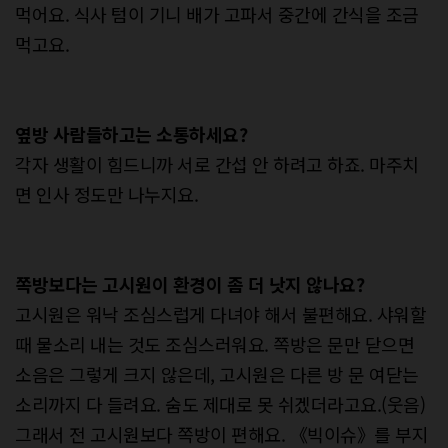
먹어요. 식사 텀이 기니 배가 고파서 중간에 간식을 조금
먹고요.
옆방 사람들하고는 소통하세요?
각자 생활이 힘드니까 서로 간섭 안 하려고 하죠. 마주치
면 인사 정도만 나누지요.
쪽방보다는 고시원이 환경이 좀 더 낫지 않나요?
고시원은 워낙 조심스럽게 다녀야 해서 불편해요. 샤워할
때 물소리 내는 것도 조심스러워요. 쪽방은 문만 닫으면
소음은 그렇게 크지 않은데, 고시원은 다른 방 문 여닫는
소리까지 다 들려요. 숨도 제대로 못 쉬겠더라고요.(웃음)
그래서 전 고시원보다 쪽방이 편해요. 《빅이슈》를 부지