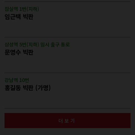
잠실역 1번(지하)
임근택 빅판
삼성역 5번(지하) 임시 출구 통로
문영수 빅판
강남역 10번
홍길동 빅판 (가명)
더보기