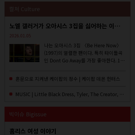
컬쳐 Culture
노엘 갤러거가 오아시스 3집을 싫어하는 이유 | DEFINITELY MAYBE, AGAIN
2026.01.05
나는 오아시스 3집 〈Be Here Now〉
(1997)의 열렬한 팬이다. 특히 타이틀곡
인 Dont Go Away를 가장 좋아한다. 15
년 전 처음 접한 후 공식 음원과 각종 라
이브·데모·부틀렉을 합쳐 3만 번 이상은
혼문으로 지켜낸 케이팝의 정수 | 케이팝 데몬 헌터스
듣지 않았나 싶다. 이토록...
MUSIC | Little Black Dress, Tyler, The Creator, Essie Jain
빅이슈 Bigissue
홈리스 여성 이야기