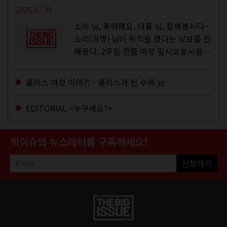
2025.07.30
소리 님, 축하해요, 다홍 님, 잘해봅시다~
소리(가명) 님이 취직을 했다는 낭보를 전
해왔다. 2주일 전쯤 여성 일시보호시설에
서 할 수 있는 공공일자리 참여를 종료하
고, 저 오늘이 마지막이에요, 이렇게 인사
홈리스 여성 이야기 - 홈리스가 된 수레 님
를 하고 가셨던...
EDITORIAL <누구세요?>
빅이슈의 뉴스레터를 구독하세요!
신청하기