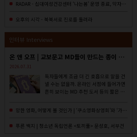
을 결정하는 심의기구인 최저임금위원회
RADAR - 십대여성건강센터 ‘나는봄’ 운영 종료, 약자로부터 멀어지는 도시
에 대한 소식을 전하는 기사였는데,...
오후의 시각 - 북북서로 진로를 돌려라
인터뷰 Interviews
온 앤 오프 | 교보문고 MD들이 만드는 종이 잡지 <어떤>
2026.07.31
독자들에게 조금 더 긴 호흡으로 말을 건
넬 수는 없을까. 온라인 서점에 들어가면
흔히 보이는 MD 추천 도서 등의 짧은 문
구로 독자들에게 말을 건네던 교보문고
MD들의 고민 끝에 세상 밖으로 나온 종
망한 영화, 어떻게 볼 것인가 | ‘쿠소영화상영회’와 ‘가자미’의 이야기
이 잡지 어떤(otton). 지난해 12월...
푸른 백지 | 청소년 독립언론 <토끼풀> 문성호, 서부건