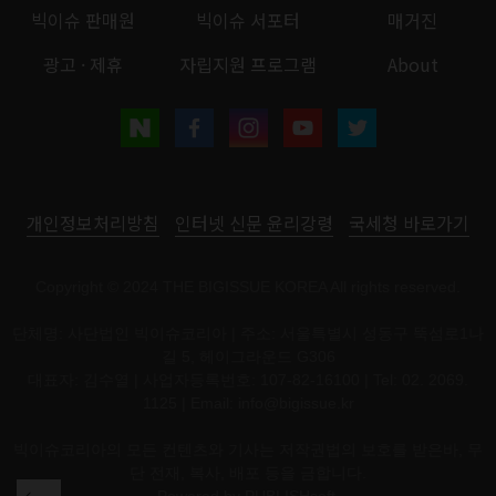
빅이슈 판매원
빅이슈 서포터
매거진
광고 · 제휴
자립지원 프로그램
About
개인정보처리방침
인터넷 신문 윤리강령
국세청 바로가기
Copyright © 2024 THE BIGISSUE KOREA All rights reserved.
단체명: 사단법인 빅이슈코리아 | 주소: 서울특별시 성동구 뚝섬로1나
길 5, 헤이그라운드 G306
대표자: 김수열 | 사업자등록번호: 107-82-16100 | Tel: 02. 2069.
1125 | Email:
info@bigissue.kr
빅이슈코리아의 모든 컨텐츠와 기사는 저작권법의 보호를 받은바, 무
단 전재, 복사, 배포 등을 금합니다.