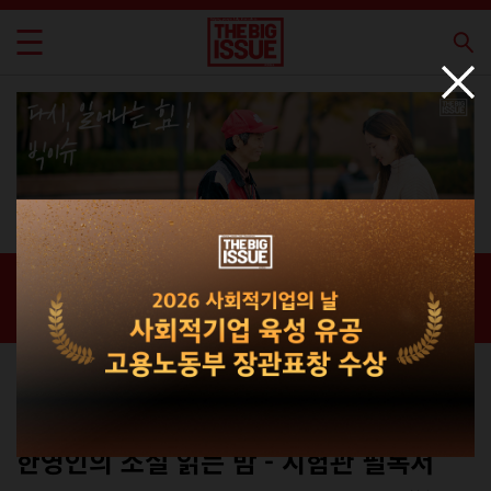
신간 · 과월호
홈 / 매거진 /
신간 · 과월호
에세이
No.336호(표지B,C)
한영인의 소설 읽는 밤 - 시험관 필독서