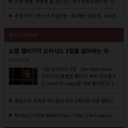
망한 영화, 어떻게 볼 것인가 | ‘쿠소영화상영회’와 ‘가자미’의 이야기
이 잡지 어떤(otton). 지난해 12월...
푸른 백지 | 청소년 독립언론 <토끼풀> 문성호, 서부건
컬쳐 Culture
노엘 갤러거가 오아시스 3집을 싫어하는 이유 | DEFINITELY MAYBE, AGAIN
2026.01.05
나는 오아시스 3집 〈Be Here Now〉
(1997)의 열렬한 팬이다. 특히 타이틀곡
인 Dont Go Away를 가장 좋아한다. 15
년 전 처음 접한 후 공식 음원과 각종 라
이브·데모·부틀렉을 합쳐 3만 번 이상은
혼문으로 지켜낸 케이팝의 정수 | 케이팝 데몬 헌터스
듣지 않았나 싶다. 이토록...
MUSIC | Little Black Dress, Tyler, The Creator, Essie Jain