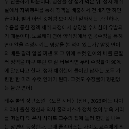
우 단출하기 때문이다. 엽산을 잘 챙겨 먹은 뒤, 정자 채취
실에서 자위행위를 통해 정액을 배출해서 건네기만 하면
끝이다. 별거 아닌 것처럼 보이지만 얕봐서는 곤란하다.
수음을 통한 정액 채취 과정에서 상당한 수치심이 유발되
기 때문이다. 노르웨이 연어 양식장에서 인공수정을 통해
연어알을 수정시키는 영상을 본 적이 있는가? 암컷 연어
의 배를 갈라 알을 짜낸 후 그 위에 수컷 연어의 배를 문질
러 정액을 마구 뿌린 후 잘 버무리면 무려 수정률이 90%
에 달한다고 한다. 정자 채취실에 들어간 남자는 모두 가
련한 한 마리 수컷 연어가 된다. 그것도 수정률이 형편없
는 불량 연어!
테주 콜의 장편소설 〈오픈 시티〉(창비, 2023)에는 나이
지리아 출신 정신과 의사 줄리어스가 정처 없이 뉴욕 거리
를 떠돌다 옛 은사 사이토 교수의 집에 들러 한담을 나누
는 장면이 등장한다. 그때 줄리어스는 사이토 교수에게 최