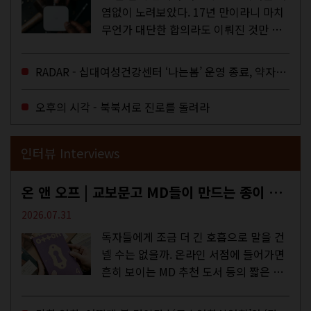
염없이 노려보았다. 17년 만이라니 마치
무언가 대단한 합의라도 이뤄진 것만 같
다. 과연 그럴까? 이는 내년도 최저임금
을 결정하는 심의기구인 최저임금위원회
RADAR - 십대여성건강센터 ‘나는봄’ 운영 종료, 약자로부터 멀어지는 도시
에 대한 소식을 전하는 기사였는데,...
오후의 시각 - 북북서로 진로를 돌려라
인터뷰 Interviews
온 앤 오프 | 교보문고 MD들이 만드는 종이 잡지 <어떤>
2026.07.31
독자들에게 조금 더 긴 호흡으로 말을 건
넬 수는 없을까. 온라인 서점에 들어가면
흔히 보이는 MD 추천 도서 등의 짧은 문
구로 독자들에게 말을 건네던 교보문고
MD들의 고민 끝에 세상 밖으로 나온 종