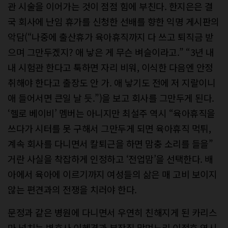
관 시술을 이어가는 것이 점점 힘에 부친다. 한지은은 결
국 회사에 난임 휴가를 신청한 선배를 향한 익명 게시판의
악담(“나중에 출산휴가 육아휴직까지 다 쓰고 퇴직금 받
으며 그만두겠지? 애 낳은 게 무슨 벼슬이라고.” “3년 내
내 시험관 한다고 툭하면 자리 비워, 이식한 다음엔 안정
취해야 한다고 출장도 안 가. 애 낳기도 전에 저 지랄이니
애 들어서면 큰일 날 듯.”)을 보고 회사를 그만두게 된다.
‘헬로 베이비’ 멤버는 아니지만 최설주 역시 “육아휴직을
쓰다가 시터를 못 구해서 그만두게 되면 육아휴직 먹튀,
계속 회사를 다니면서 칼퇴근을 하면 맘충 소리를 들을”
거란 사실을 착잡하게 인정하고 ‘전업맘’을 선택한다. 배
아에서 육아에 이르기까지 여성들의 삶은 매 고비 보이지
않는 편견과의 전쟁을 치러야 한다.
문정과 같은 병원에 다니면서 우연히 친해지게 된 카리스
마 넘치는 변호사 이혜경과 부잣집 맏며느리 이정효 역시