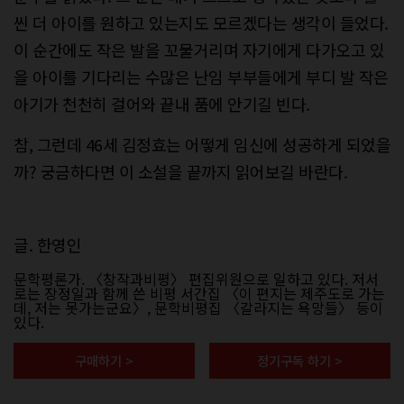
씬 더 아이를 원하고 있는지도 모르겠다는 생각이 들었다.
이 순간에도 작은 발을 꼬물거리며 자기에게 다가오고 있
을 아이를 기다리는 수많은 난임 부부들에게 부디 발 작은
아기가 천천히 걸어와 끝내 품에 안기길 빈다.
참, 그런데 46세 김정효는 어떻게 임신에 성공하게 되었을
까? 궁금하다면 이 소설을 끝까지 읽어보길 바란다.
글. 한영인
문학평론가. 〈창작과비평〉 편집위원으로 일하고 있다. 저서
로는 장정일과 함께 쓴 비평 서간집 〈이 편지는 제주도로 가는
데, 저는 못가는군요〉, 문학비평집 〈갈라지는 욕망들〉 등이
있다.
구매하기 >
정기구독 하기 >