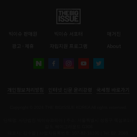
빅이슈 판매원
빅이슈 서포터
매거진
광고 · 제휴
자립지원 프로그램
About
개인정보처리방침
인터넷 신문 윤리강령
국세청 바로가기
Copyright © 2024 THE BIGISSUE KOREA All rights reserved.
단체명: 사단법인 빅이슈코리아 | 주소: 서울특별시 성동구 뚝섬로1나
길 5, 헤이그라운드 G306
대표자: 김수열 | 사업자등록번호: 107-82-16100 | Tel: 02. 2069.