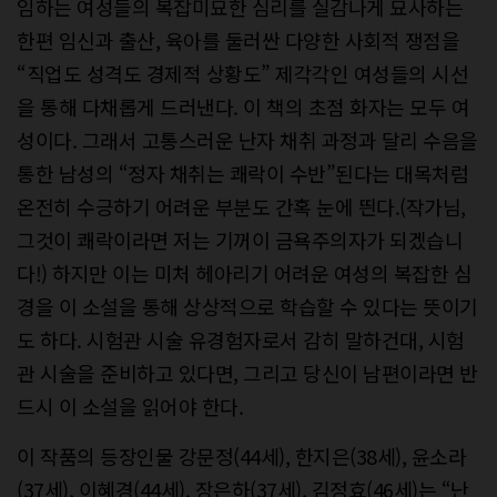
임하는 여성들의 복잡미묘한 심리를 실감나게 묘사하는
한편 임신과 출산, 육아를 둘러싼 다양한 사회적 쟁점을
“직업도 성격도 경제적 상황도” 제각각인 여성들의 시선
을 통해 다채롭게 드러낸다. 이 책의 초점 화자는 모두 여
성이다. 그래서 고통스러운 난자 채취 과정과 달리 수음을
통한 남성의 “정자 채취는 쾌락이 수반”된다는 대목처럼
온전히 수긍하기 어려운 부분도 간혹 눈에 띈다.(작가님,
그것이 쾌락이라면 저는 기꺼이 금욕주의자가 되겠습니
다!) 하지만 이는 미처 헤아리기 어려운 여성의 복잡한 심
경을 이 소설을 통해 상상적으로 학습할 수 있다는 뜻이기
도 하다. 시험관 시술 유경험자로서 감히 말하건대, 시험
관 시술을 준비하고 있다면, 그리고 당신이 남편이라면 반
드시 이 소설을 읽어야 한다.
이 작품의 등장인물 강문정(44세), 한지은(38세), 윤소라
(37세), 이혜경(44세), 장은하(37세), 김정효(46세)는 “난