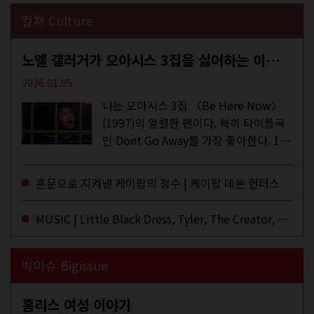
컬쳐 Culture
노엘 갤러거가 오아시스 3집을 싫어하는 이유 | DEFINITELY MAYBE, AGAIN
2026.01.05
나는 오아시스 3집 〈Be Here Now〉
(1997)의 열렬한 팬이다. 특히 타이틀곡
인 Dont Go Away를 가장 좋아한다. 15
년 전 처음 접한 후 공식 음원과 각종 라
이브·데모·부틀렉을 합쳐 3만 번 이상은
혼문으로 지켜낸 케이팝의 정수 | 케이팝 데몬 헌터스
듣지 않았나 싶다. 이토록...
MUSIC | Little Black Dress, Tyler, The Creator, Essie Jain
빅이슈 Bigissue
홈리스 여성 이야기