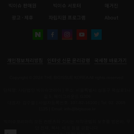
빅이슈 판매원
빅이슈 서포터
매거진
광고 · 제휴
자립지원 프로그램
About
개인정보처리방침
인터넷 신문 윤리강령
국세청 바로가기
Copyright © 2024 THE BIGISSUE KOREA All rights reserved.
단체명: 사단법인 빅이슈코리아 | 주소: 서울특별시 성동구 뚝섬로1나
길 5, 헤이그라운드 G306
대표자: 김수열 | 사업자등록번호: 107-82-16100 | Tel: 02. 2069.
1125 | Email:
info@bigissue.kr
빅이슈코리아의 모든 컨텐츠와 기사는 저작권법의 보호를 받은바, 무
단 전재, 복사, 배포 등을 금합니다.