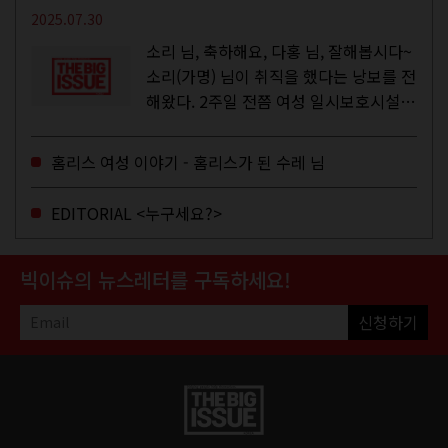
2025.07.30
소리 님, 축하해요, 다홍 님, 잘해봅시다~
소리(가명) 님이 취직을 했다는 낭보를 전
해왔다. 2주일 전쯤 여성 일시보호시설에
서 할 수 있는 공공일자리 참여를 종료하
고, 저 오늘이 마지막이에요, 이렇게 인사
홈리스 여성 이야기 - 홈리스가 된 수레 님
를 하고 가셨던...
EDITORIAL <누구세요?>
빅이슈의 뉴스레터를 구독하세요!
신청하기