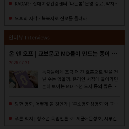
을 결정하는 심의기구인 최저임금위원회
RADAR - 십대여성건강센터 ‘나는봄’ 운영 종료, 약자로부터 멀어지는 도시
에 대한 소식을 전하는 기사였는데,...
오후의 시각 - 북북서로 진로를 돌려라
인터뷰 Interviews
온 앤 오프 | 교보문고 MD들이 만드는 종이 잡지 <어떤>
2026.07.31
독자들에게 조금 더 긴 호흡으로 말을 건
넬 수는 없을까. 온라인 서점에 들어가면
흔히 보이는 MD 추천 도서 등의 짧은 문
구로 독자들에게 말을 건네던 교보문고
MD들의 고민 끝에 세상 밖으로 나온 종
망한 영화, 어떻게 볼 것인가 | ‘쿠소영화상영회’와 ‘가자미’의 이야기
이 잡지 어떤(otton). 지난해 12월...
푸른 백지 | 청소년 독립언론 <토끼풀> 문성호, 서부건