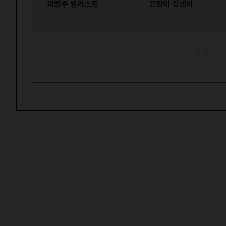
곽명주 일러스트
고양이 김냄비
< 이전