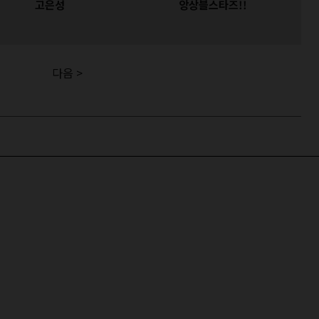
고은성
앙상블스타즈!!
다음 >