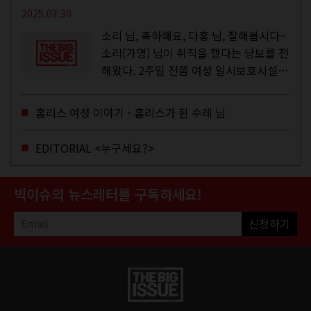
2025.07.30
소리 님, 축하해요, 다홍 님, 잘해봅시다~
소리(가명) 님이 취직을 했다는 낭보를 전
해왔다. 2주일 전쯤 여성 일시보호시설에
서 할 수 있는 공공일자리 참여를 종료하
고, 저 오늘이 마지막이에요, 이렇게 인사
홈리스 여성 이야기 - 홈리스가 된 수레 님
를 하고 가셨던...
EDITORIAL <누구세요?>
빅이슈의 뉴스레터를 구독하세요!
신청하기