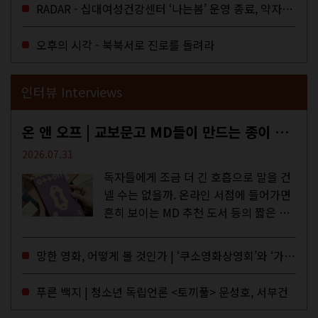
을 결정하는 심의기구인 최저임금위원회
RADAR - 십대여성건강센터 ‘나는봄’ 운영 종료, 약자로부터 멀어지는 도시
에 대한 소식을 전하는 기사였는데,...
오후의 시각 - 북북서로 진로를 돌려라
인터뷰 Interviews
온 앤 오프 | 교보문고 MD들이 만드는 종이 잡지 <어떤>
2026.07.31
독자들에게 조금 더 긴 호흡으로 말을 건
넬 수는 없을까. 온라인 서점에 들어가면
흔히 보이는 MD 추천 도서 등의 짧은 문
구로 독자들에게 말을 건네던 교보문고
MD들의 고민 끝에 세상 밖으로 나온 종
망한 영화, 어떻게 볼 것인가 | ‘쿠소영화상영회’와 ‘가자미’의 이야기
이 잡지 어떤(otton). 지난해 12월...
푸른 백지 | 청소년 독립언론 <토끼풀> 문성호, 서부건