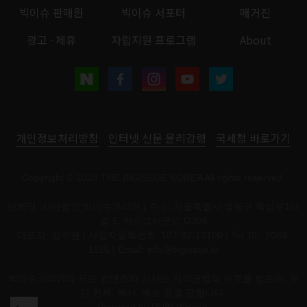
빅이슈 판매원
빅이슈 서포터
매거진
광고 · 제휴
자립지원 프로그램
About
개인정보처리방침
인터넷 신문 윤리강령
국세청 바로가기
Copyright © 2024 THE BIGISSUE KOREA All rights reserved.
단체명: 사단법인 빅이슈코리아 | 주소: 서울특별시 성동구 뚝섬로1나
길 5, 헤이그라운드 G306
대표자: 김수열 | 사업자등록번호: 107-82-16100 | Tel: 02. 2069.
1125 | Email:
info@bigissue.kr
빅이슈코리아의 모든 컨텐츠와 기사는 저작권법의 보호를 받은바, 무
단 전재, 복사, 배포 등을 금합니다.