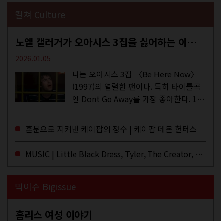
컬쳐 Culture
노엘 갤러거가 오아시스 3집을 싫어하는 이유 | DEFINITELY MAYBE, AGAIN
2026.01.05
나는 오아시스 3집 〈Be Here Now〉
(1997)의 열렬한 팬이다. 특히 타이틀곡
인 Dont Go Away를 가장 좋아한다. 15
년 전 처음 접한 후 공식 음원과 각종 라
이브·데모·부틀렉을 합쳐 3만 번 이상은
혼문으로 지켜낸 케이팝의 정수 | 케이팝 데몬 헌터스
듣지 않았나 싶다. 이토록...
MUSIC | Little Black Dress, Tyler, The Creator, Essie Jain
빅이슈 Bigissue
홈리스 여성 이야기