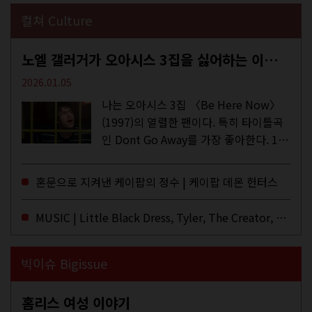
컬쳐 Culture
노엘 갤러거가 오아시스 3집을 싫어하는 이유 | DEFINITELY MAYBE, AGAIN
2026.01.05
나는 오아시스 3집 〈Be Here Now〉
(1997)의 열렬한 팬이다. 특히 타이틀곡
인 Dont Go Away를 가장 좋아한다. 15
년 전 처음 접한 후 공식 음원과 각종 라
이브·데모·부틀렉을 합쳐 3만 번 이상은
혼문으로 지켜낸 케이팝의 정수 | 케이팝 데몬 헌터스
듣지 않았나 싶다. 이토록...
MUSIC | Little Black Dress, Tyler, The Creator, Essie Jain
빅이슈 Bigissue
홈리스 여성 이야기