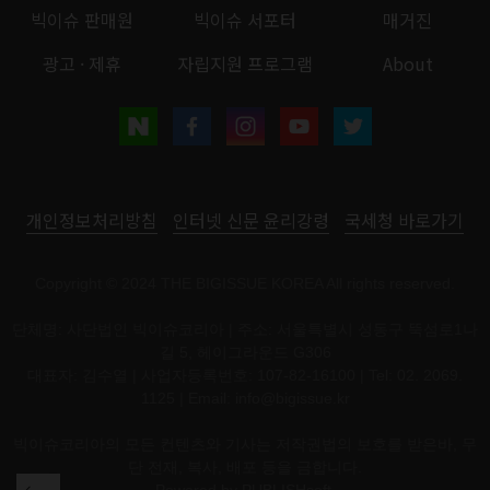
빅이슈 판매원
빅이슈 서포터
매거진
광고 · 제휴
자립지원 프로그램
About
개인정보처리방침
인터넷 신문 윤리강령
국세청 바로가기
Copyright © 2024 THE BIGISSUE KOREA All rights reserved.
단체명: 사단법인 빅이슈코리아 | 주소: 서울특별시 성동구 뚝섬로1나
길 5, 헤이그라운드 G306
대표자: 김수열 | 사업자등록번호: 107-82-16100 | Tel: 02. 2069.
1125 | Email:
info@bigissue.kr
빅이슈코리아의 모든 컨텐츠와 기사는 저작권법의 보호를 받은바, 무
단 전재, 복사, 배포 등을 금합니다.