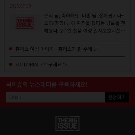
2025.07.30
소리 님, 축하해요, 다홍 님, 잘해봅시다~
소리(가명) 님이 취직을 했다는 낭보를 전
해왔다. 2주일 전쯤 여성 일시보호시설에
서 할 수 있는 공공일자리 참여를 종료하
고, 저 오늘이 마지막이에요, 이렇게 인사
홈리스 여성 이야기 - 홈리스가 된 수레 님
를 하고 가셨던...
EDITORIAL <누구세요?>
빅이슈의 뉴스레터를 구독하세요!
신청하기