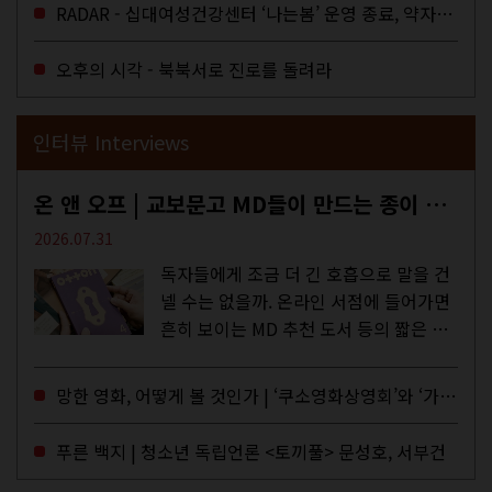
을 결정하는 심의기구인 최저임금위원회
RADAR - 십대여성건강센터 ‘나는봄’ 운영 종료, 약자로부터 멀어지는 도시
에 대한 소식을 전하는 기사였는데,...
오후의 시각 - 북북서로 진로를 돌려라
인터뷰 Interviews
온 앤 오프 | 교보문고 MD들이 만드는 종이 잡지 <어떤>
2026.07.31
독자들에게 조금 더 긴 호흡으로 말을 건
넬 수는 없을까. 온라인 서점에 들어가면
흔히 보이는 MD 추천 도서 등의 짧은 문
구로 독자들에게 말을 건네던 교보문고
MD들의 고민 끝에 세상 밖으로 나온 종
망한 영화, 어떻게 볼 것인가 | ‘쿠소영화상영회’와 ‘가자미’의 이야기
이 잡지 어떤(otton). 지난해 12월...
푸른 백지 | 청소년 독립언론 <토끼풀> 문성호, 서부건