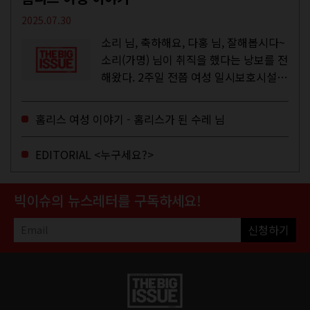
2025.07.30
소리 님, 축하해요, 다홍 님, 잘해봅시다~
소리(가명) 님이 취직을 했다는 낭보를 전
해왔다. 2주일 전쯤 여성 일시보호시설에
서 할 수 있는 공공일자리 참여를 종료하
고, 저 오늘이 마지막이에요, 이렇게 인사
홈리스 여성 이야기 - 홈리스가 된 수레 님
를 하고 가셨던...
EDITORIAL <누구세요?>
빅이슈의 뉴스레터를 구독하세요!
신청하기