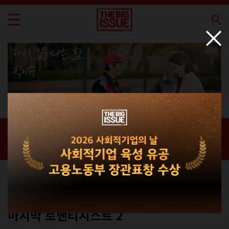
신간 · 과월호
홈 / 매거진 /
신간 · 과월호
인터뷰
No.237
마지막 로맨티시스트 2