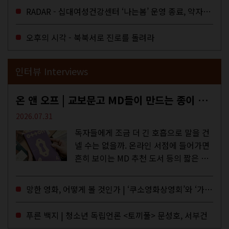
을 결정하는 심의기구인 최저임금위원회
RADAR - 십대여성건강센터 ‘나는봄’ 운영 종료, 약자로부터 멀어지는 도시
에 대한 소식을 전하는 기사였는데,...
오후의 시각 - 북북서로 진로를 돌려라
인터뷰 Interviews
온 앤 오프 | 교보문고 MD들이 만드는 종이 잡지 <어떤>
2026.07.31
독자들에게 조금 더 긴 호흡으로 말을 건
넬 수는 없을까. 온라인 서점에 들어가면
흔히 보이는 MD 추천 도서 등의 짧은 문
구로 독자들에게 말을 건네던 교보문고
MD들의 고민 끝에 세상 밖으로 나온 종
망한 영화, 어떻게 볼 것인가 | ‘쿠소영화상영회’와 ‘가자미’의 이야기
이 잡지 어떤(otton). 지난해 12월...
푸른 백지 | 청소년 독립언론 <토끼풀> 문성호, 서부건