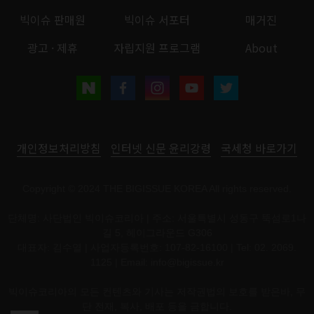
빅이슈 판매원
빅이슈 서포터
매거진
광고 · 제휴
자립지원 프로그램
About
개인정보처리방침
인터넷 신문 윤리강령
국세청 바로가기
Copyright © 2024 THE BIGISSUE KOREA All rights reserved.
단체명: 사단법인 빅이슈코리아 | 주소: 서울특별시 성동구 뚝섬로1나
길 5, 헤이그라운드 G306
대표자: 김수열 | 사업자등록번호: 107-82-16100 | Tel: 02. 2069.
1125 | Email:
info@bigissue.kr
빅이슈코리아의 모든 컨텐츠와 기사는 저작권법의 보호를 받은바, 무
단 전재, 복사, 배포 등을 금합니다.