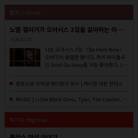
컬쳐 Culture
노엘 갤러거가 오아시스 3집을 싫어하는 이유 | DEFINITELY MAYBE, AGAIN
2026.01.05
나는 오아시스 3집 〈Be Here Now〉
(1997)의 열렬한 팬이다. 특히 타이틀곡
인 Dont Go Away를 가장 좋아한다. 15
년 전 처음 접한 후 공식 음원과 각종 라
이브·데모·부틀렉을 합쳐 3만 번 이상은
혼문으로 지켜낸 케이팝의 정수 | 케이팝 데몬 헌터스
듣지 않았나 싶다. 이토록...
MUSIC | Little Black Dress, Tyler, The Creator, Essie Jain
빅이슈 Bigissue
홈리스 여성 이야기