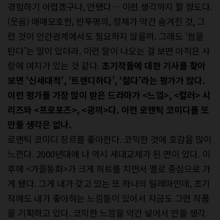
경험하기 어렵겠구나, 안됐다… 이런 생각까지 할 정도다.
(웃음) 애매모호한, 반투명의, 정체가 약간 숨겨진 것, 그
런 것이 인간관계에서도 필요하지 않을까. 그래도 ‘썸을
탄다’는 말이 있더라. 이런 말이 나오는 걸 보면 아직은 사
랑에 여지가 있는 것 같다.
초기작들에 대한 기사를 찾아
보면 ‘신세대적’, ‘트렌디하다’, ‘젊다'라는 평가가 많다.
이런 평가를 가장 많이 받은 드라마가 <느낌>, <컬러> 시
리즈와 <프로포즈>, <광끼>다. 이런 로맨틱 코미디를 또
만들 생각은 없나.
로맨틱 코미디 장르를 좋아한다. 코믹한 것에 호감을 많이
느낀다. 2000년대에 나 역시 세대교체가 된 면이 있다. 이
후에 <가을동화>가 크게 히트를 치면서 멜로 중심으로 가
게 됐다. 그게 내가 갖고 있는 또 하나의 딜레마인데, 초기
작에도 내가 좋아하는 느낌들이 있어서 지금도 그런 작품
을 기획하고 있다. 코믹한 느낌을 약간 넣어서 만들 생각