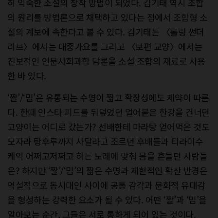
히 익숙한 소설의 창작 방법이 되었다. 김기태 역시 조합
의 원리를 방법론으로 채택하고 있다는 점에서 조합형 소
설의 계보에 속한다고 볼 수 있다. 김기태는 〈롤링 썬더
러브〉에서는 대중가요를 그리고 〈보편 교양〉에서는
진보적인 인문사회과학 담론을 소설 조합의 재료로 사용
한 바 있다.
‘짤’/‘밈’은 유통되는 수명이 짧고 확장성에도 제약이 따른
다. 한때 인스타 피드를 뒤덮었던 얼어붙은 한강을 건너던
고양이는 어디로 갔는가? 선배한테 마라탕 얻어먹은 것도
모자라 탕후루까지 사달라고 조르던 후배들과 티라미수
케익 어쩌고저쩌고 하는 노래에 맞춰 몸을 흔들던 사람들
은? 하지만 ‘짤’/‘밈’의 짧은 수명과 제한적인 확산 반경은
역설적으로 동시대인 사이에 공통 감각과 문화적 유대감
을 형성하는 강력한 요소가 될 수 있다. 어떤 ‘짤’과 ‘밈’을
알아보는 순간, 그들은 서로 통하게 되어 있는 것이다.