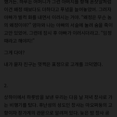
했거든. 하루는 어머니가 그런 아버지를 향해 혼잣말처럼
이건 왜정 때보다도 더하다고 푸념을 늘어놓았어. 그러자
아빠가 벌컥 화를 내면서 이러시는 거야. “왜정은 무슨 놈
의 왜정이야?” 엄마와 나는 아빠의 서슬에 눌려 숨을 죽이
고만 있었어. 그런데 잠시 후 아빠가 이러시더라고. “임정
때라고 해야지!”
그게 다야?
내가 묻자 친구는 멋쩍은 표정으로 고개를 끄덕였다.
2.
상하이에서 하룻밤을 보낸 우리는 다음 날 저녁 창사로 가
는 비행기를 탔다. 후난성의 성도인 창사는 마오쩌둥의 고
향이자 장가계의 관문으로 알려져 있다. 늦은 밤 창사 공