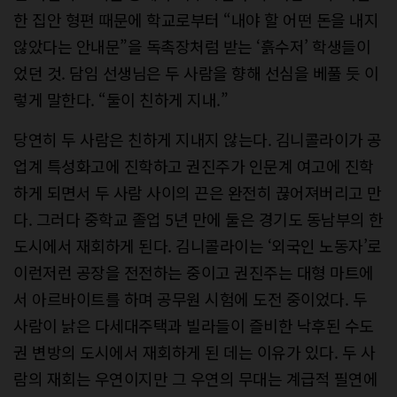
한 집안 형편 때문에 학교로부터 “내야 할 어떤 돈을 내지
않았다는 안내문”을 독촉장처럼 받는 ‘흙수저’ 학생들이
었던 것. 담임 선생님은 두 사람을 향해 선심을 베풀 듯 이
렇게 말한다. “둘이 친하게 지내.”
당연히 두 사람은 친하게 지내지 않는다. 김니콜라이가 공
업계 특성화고에 진학하고 권진주가 인문계 여고에 진학
하게 되면서 두 사람 사이의 끈은 완전히 끊어져버리고 만
다. 그러다 중학교 졸업 5년 만에 둘은 경기도 동남부의 한
도시에서 재회하게 된다. 김니콜라이는 ‘외국인 노동자’로
이런저런 공장을 전전하는 중이고 권진주는 대형 마트에
서 아르바이트를 하며 공무원 시험에 도전 중이었다. 두
사람이 낡은 다세대주택과 빌라들이 즐비한 낙후된 수도
권 변방의 도시에서 재회하게 된 데는 이유가 있다. 두 사
람의 재회는 우연이지만 그 우연의 무대는 계급적 필연에