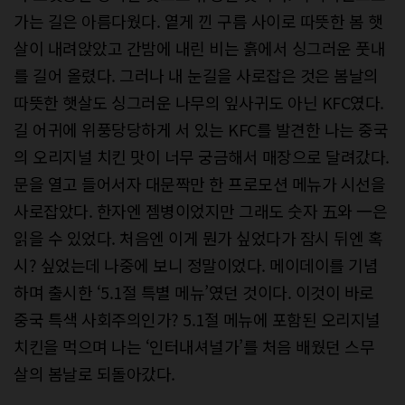
가는 길은 아름다웠다. 옅게 낀 구름 사이로 따뜻한 봄 햇
살이 내려앉았고 간밤에 내린 비는 흙에서 싱그러운 풋내
를 길어 올렸다. 그러나 내 눈길을 사로잡은 것은 봄날의
따뜻한 햇살도 싱그러운 나무의 잎사귀도 아닌 KFC였다.
길 어귀에 위풍당당하게 서 있는 KFC를 발견한 나는 중국
의 오리지널 치킨 맛이 너무 궁금해서 매장으로 달려갔다.
문을 열고 들어서자 대문짝만 한 프로모션 메뉴가 시선을
사로잡았다. 한자엔 젬병이었지만 그래도 숫자 五와 一은
읽을 수 있었다. 처음엔 이게 뭔가 싶었다가 잠시 뒤엔 혹
시? 싶었는데 나중에 보니 정말이었다. 메이데이를 기념
하며 출시한 ‘5.1절 특별 메뉴’였던 것이다. 이것이 바로
중국 특색 사회주의인가? 5.1절 메뉴에 포함된 오리지널
치킨을 먹으며 나는 ‘인터내셔널가’를 처음 배웠던 스무
살의 봄날로 되돌아갔다.