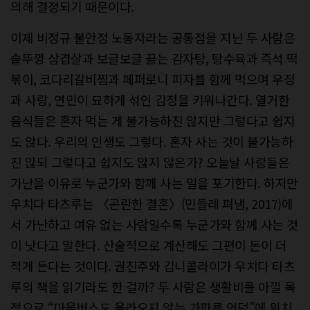
의해 결정되기 때문이다.
이제 비정규 불안정 노동자라는 공통점을 지닌 두 사람은
솥뚜껑 삼겹살과 보글보글 끓는 감자탕, 탕수육과 즉석 떡
볶이, 코다리갈비찜과 페퍼로니 피자를 함께 먹으며 우정
과 사랑, 연민이 묘하게 섞인 감정을 키워나간다. 열거한
음식들은 혼자 먹는 게 불가능하진 않지만 그렇다고 쉽지
도 않다. 우리의 인생도 그렇다. 혼자 사는 것이 불가능하
진 않되 그렇다고 쉽지도 않지 않은가? 오늘날 사람들은
가난을 이유로 누군가와 함께 사는 일을 포기한다. 하지만
우치다 타츠루는 〈곤란한 결혼〉(민들레 펴냄, 2017)에
서 가난하고 여유 없는 사람일수록 누군가와 함께 사는 것
이 낫다고 말한다. 산술적으로 계산해도 그편이 돈이 더
적게 든다는 것이다. 권진주와 김니콜라이가 우치다 타츠
루의 책을 읽기라도 한 걸까? 두 사람은 생활비를 아낄 목
적으로 “마을버스도 올라오지 않는 가파른 언덕”에 위치