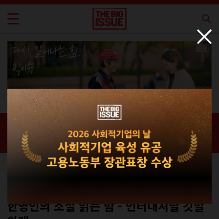
신간 · 과월호
홈 / 매거진 /
신간 · 과월호
에세이
No.334(커버 A)
한영인의 소설 읽는 밤 - 인터내셔널 깃발