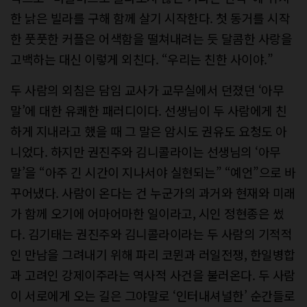
한 낡은 빌라를 구해 함께 살기 시작한다. 첫 동거를 시작
한 풋풋한 커플은 어색함을 떨쳐내려는 듯 달콤한 사랑을
고백하는 대신 이렇게 외친다. “우리는 친한 사이야.”
두 사람의 외침은 담임 교사가 교무실에서 던졌던 ‘아무
말’에 대한 유쾌한 패러디이다. 선생님이 두 사람에게 친
하게 지내라고 했을 때 그 말은 암시도 권유도 요청도 아
니었다. 하지만 권진주와 김니콜라이는 선생님의 ‘아무
말’을 “아주 긴 시간이 지나서야 실현되는” “예언”으로 바
꾸어냈다. 사람이 온다는 건 누군가의 과거와 현재와 미래
가 함께 오기에 어마어마한 일이라고, 시인 정현종은 썼
다. 김기태는 권진주와 김니콜라이라는 두 사람의 기적적
인 만남을 그려내기 위해 파리 코뮌과 러일전쟁, 한일병합
과 고려인 강제이주라는 역사적 사건을 불러온다. 두 사람
이 서로에게 오는 길은 그야말로 ‘인터내셔널한’ 순간들로