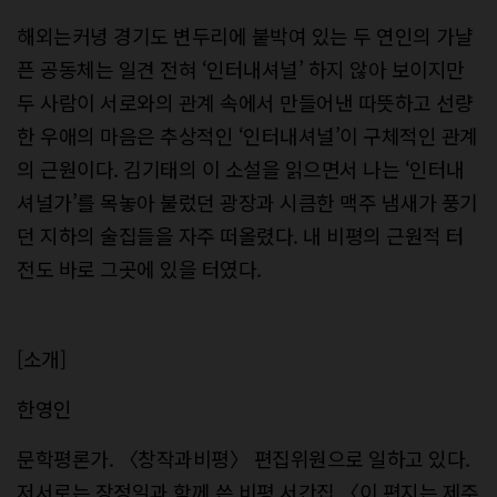
해외는커녕 경기도 변두리에 붙박여 있는 두 연인의 가냘
픈 공동체는 일견 전혀 ‘인터내셔널’ 하지 않아 보이지만
두 사람이 서로와의 관계 속에서 만들어낸 따뜻하고 선량
한 우애의 마음은 추상적인 ‘인터내셔널’이 구체적인 관계
의 근원이다. 김기태의 이 소설을 읽으면서 나는 ‘인터내
셔널가’를 목놓아 불렀던 광장과 시큼한 맥주 냄새가 풍기
던 지하의 술집들을 자주 떠올렸다. 내 비평의 근원적 터
전도 바로 그곳에 있을 터였다.
[소개]
한영인
문학평론가. 〈창작과비평〉 편집위원으로 일하고 있다.
저서로는 장정일과 함께 쓴 비평 서간집 〈이 편지는 제주