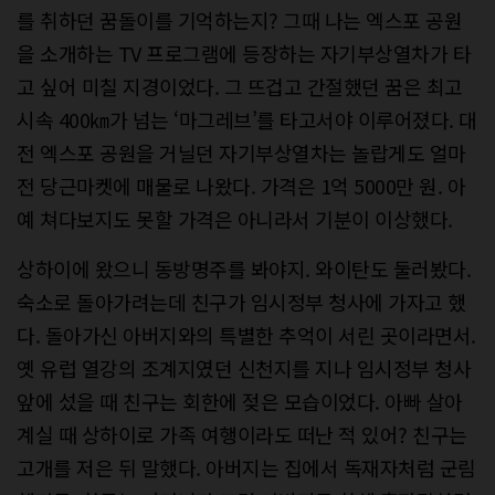
를 취하던 꿈돌이를 기억하는지? 그때 나는 엑스포 공원
을 소개하는 TV 프로그램에 등장하는 자기부상열차가 타
고 싶어 미칠 지경이었다. 그 뜨겁고 간절했던 꿈은 최고
시속 400㎞가 넘는 ‘마그레브’를 타고서야 이루어졌다. 대
전 엑스포 공원을 거닐던 자기부상열차는 놀랍게도 얼마
전 당근마켓에 매물로 나왔다. 가격은 1억 5000만 원. 아
예 쳐다보지도 못할 가격은 아니라서 기분이 이상했다.
상하이에 왔으니 동방명주를 봐야지. 와이탄도 둘러봤다.
숙소로 돌아가려는데 친구가 임시정부 청사에 가자고 했
다. 돌아가신 아버지와의 특별한 추억이 서린 곳이라면서.
옛 유럽 열강의 조계지였던 신천지를 지나 임시정부 청사
앞에 섰을 때 친구는 회한에 젖은 모습이었다. 아빠 살아
계실 때 상하이로 가족 여행이라도 떠난 적 있어? 친구는
고개를 저은 뒤 말했다. 아버지는 집에서 독재자처럼 군림