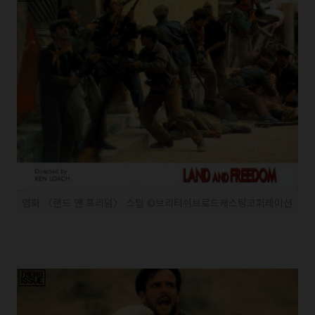
영화 〈랜드 앤 프리덤〉 스틸 ©브리티쉬브로드캐스팅코퍼레이션