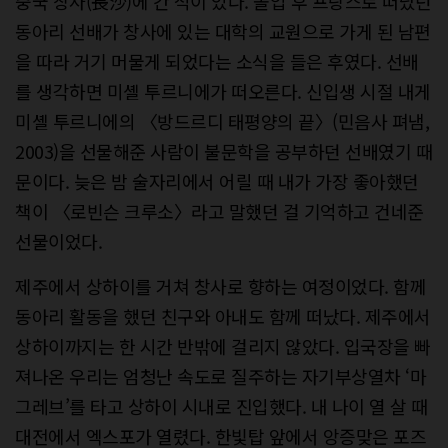
중국 창사(長沙)에 간 적이 있다. 졸업 후 프랑스로 떠났던
동아리 선배가 창사에 있는 대학의 교원으로 가게 된 남편
을 따라 거기 머물게 되었다는 소식을 들은 후였다. 선배
를 생각하면 미셸 투르니에가 떠오른다. 신입생 시절 내게
미셸 투르니에의 〈방드르디 태평양의 끝〉(민음사 펴냄,
2003)을 선물해준 사람이 불문학을 공부하던 선배였기 때
문이다. 늦은 밤 술자리에서 어릴 때 내가 가장 좋아했던
책이 〈로빈슨 크루소〉라고 말했던 걸 기억하고 건네준
선물이었다.
제주에서 상하이를 거쳐 창사로 향하는 여정이었다. 함께
동아리 활동을 했던 친구와 아내도 함께 떠났다. 제주에서
상하이까지는 한 시간 반밖에 걸리지 않았다. 입국장을 빠
져나온 우리는 엄청난 속도로 질주하는 자기부상열차 ‘마
그레브’를 타고 상하이 시내로 진입했다. 내 나이 열 살 때
대전에서 엑스포가 열렸다. 한빛탑 앞에서 앙증맞은 포즈