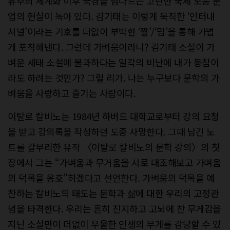
유주의 세계화 이후 국경을 넘나드는 고단한 국제 노동 분
업의 현실이 녹아 있다. 김기태는 이렇게 묵직한 ‘인터내
셔널’이라는 기호를 더없이 부박한 ‘짤’/‘밈’을 통해 가볍
게 포착해낸다. 그런데 가벼움이라니? 김기태 소설이 가
벼운 세태 소설에 불과하다는 일각의 비난에 내가 동참이
라도 하려는 것인가? 그럴 리가. 나는 누구보다 문학의 가
벼움을 사랑하고 즐기는 사람이다.
이탈로 칼비노는 1984년 하버드 대학교로부터 강의 요청
을 받고 강의록을 작성하던 도중 사망한다. 그때 남긴 노
트를 갈무리한 유작 〈이탈로 칼비노의 문학 강의〉의 첫
장에서 그는 “가벼움과 무거움을 서로 대조해보고 가벼움
의 덕목을 옹호”하겠다고 선언한다. 가벼움의 덕목을 예
찬하는 칼비노의 태도는 문학과 삶에 대한 우리의 고정관
념을 타격한다. 우리는 흔히 진지하고 고뇌에 찬 무게감을
지닌 소설만이 더없이 우울한 인생의 무게를 감당할 수 있