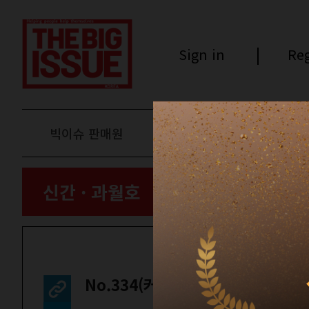
Sign in
Reg
빅이슈 판매원
후원하기
신간 · 과월호
No.334(커버 B)
에세이