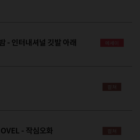
밤 - 인터내셔널 깃발 아래
에세이
컬쳐
NOVEL - 작심오화
컬쳐