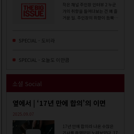
작은 채널 주인장 인터뷰 2 누군
가의 취향을 들여다보는 건 꽤 즐
거운 일. 주인장의 취향이 듬뿍
느껴지는 영상을 오랜 시간 지켜
보다 보면 그들의 일상이 내 일상
에 스며드는 경험을 하기도 한다.
SPECIAL - 도비라
좀처럼 듣지 않던 장르의 노래
를...
SPECIAL - 오늘도 이만큼
소셜 Social
옆에서 | ‘17년 만에 합의’의 이면
2025.09.07
17년 만에 합의라 나온 수많은
기사를 하염없이 노려보았다. 17