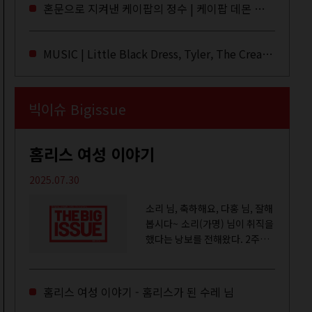
라이브·데모·부틀렉을 합쳐 3만
혼문으로 지켜낸 케이팝의 정수 | 케이팝 데몬 헌터스
번 이상은 듣지 않았나 싶다. 이
토록...
MUSIC | Little Black Dress, Tyler, The Creator, Essie Jain
빅이슈 Bigissue
홈리스 여성 이야기
2025.07.30
소리 님, 축하해요, 다홍 님, 잘해
봅시다~ 소리(가명) 님이 취직을
했다는 낭보를 전해왔다. 2주일
전쯤 여성 일시보호시설에서 할
수 있는 공공일자리 참여를 종료
하고, 저 오늘이 마지막이에요,
홈리스 여성 이야기 - 홈리스가 된 수레 님
이렇게 인사를 하고 가셨던...