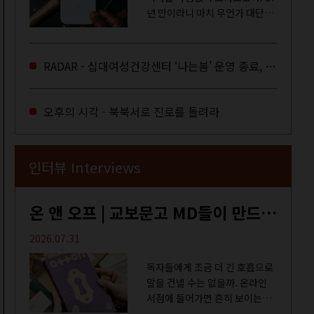
년 만이라니 마치 무언가 대단한
합의라도 이뤄진 것만 같다. 과연
그럴까? 이는 내년도 최저임금을
결정하는 심의기구인 최저임금
RADAR - 십대여성건강센터 ‘나는봄’ 운영 종료, 약자로부터 멀어지는 도시
위원회에 대한 소식을 전하는 기
사였는데,...
오후의 시각 - 북북서로 진로를 돌려라
인터뷰 Interviews
온 앤 오프 | 교보문고 MD들이 만드는 종이 잡지 <어떤>
2026.07.31
독자들에게 조금 더 긴 호흡으로
말을 건넬 수는 없을까. 온라인
서점에 들어가면 흔히 보이는
MD 추천 도서 등의 짧은 문구로