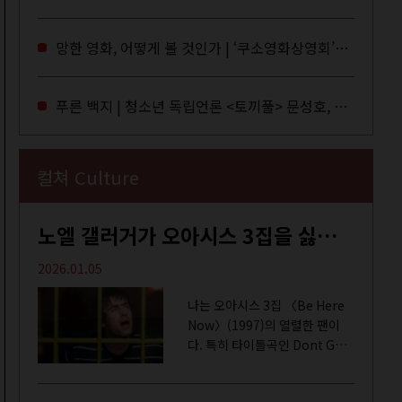
독자들에게 말을 건네던 교보문
고 MD들의 고민 끝에 세상 밖으
망한 영화, 어떻게 볼 것인가 | ‘쿠소영화상영회’와 ‘가자미’의 이야기
로 나온 종이 잡지 어떤(otton).
지난해 12월...
푸른 백지 | 청소년 독립언론 <토끼풀> 문성호, 서부건
컬쳐 Culture
노엘 갤러거가 오아시스 3집을 싫어하는 이유 | DEFINITELY MAYBE, AGAIN
2026.01.05
나는 오아시스 3집 〈Be Here
Now〉(1997)의 열렬한 팬이
다. 특히 타이틀곡인 Dont Go
Away를 가장 좋아한다. 15년 전
처음 접한 후 공식 음원과 각종