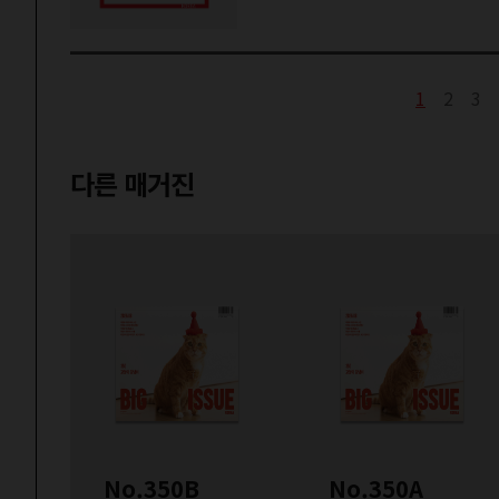
1
2
3
다른 매거진
No.350B
No.350A