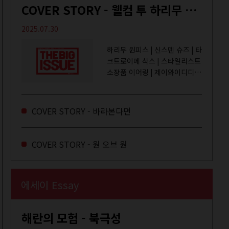
COVER STORY - 웰컴 투 하리무 월드
2025.07.30
하리무 원피스 | 신스덴 슈즈 | 타
크트로이메 삭스 | 스타일리스트
소장품 이어링 | 제이와이디디엠
취미는 거울 보기, 좋아하는 건
광합성, 추구미는 태닝 키티. 우
주와...
COVER STORY - 바라본다면
COVER STORY - 원 오브 원
에세이 Essay
해란의 모험 - 북극성