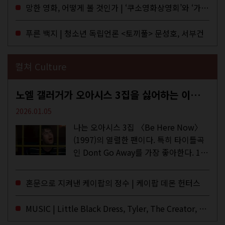
MD들의 고민 끝에 세상 밖으로 나온 종
망한 영화, 어떻게 볼 것인가 | ‘쿠소영화상영회’와 ‘가자미’의 이야기
이 잡지 어떤(otton). 지난해 12월...
푸른 백지 | 청소년 독립언론 <토끼풀> 문성호, 서부건
컬쳐 Culture
노엘 갤러거가 오아시스 3집을 싫어하는 이유 | DEFINITELY MAYBE, AGAIN
2026.01.05
나는 오아시스 3집 〈Be Here Now〉
(1997)의 열렬한 팬이다. 특히 타이틀곡
인 Dont Go Away를 가장 좋아한다. 15
년 전 처음 접한 후 공식 음원과 각종 라
이브·데모·부틀렉을 합쳐 3만 번 이상은
혼문으로 지켜낸 케이팝의 정수 | 케이팝 데몬 헌터스
듣지 않았나 싶다. 이토록...
MUSIC | Little Black Dress, Tyler, The Creator, Essie Jain