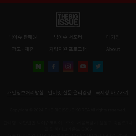
빅이슈 판매원
빅이슈 서포터
매거진
광고 · 제휴
자립지원 프로그램
About
개인정보처리방침
인터넷 신문 윤리강령
국세청 바로가기
Copyright © 2024 THE BIGISSUE KOREA All rights reserved.
단체명: 사단법인 빅이슈코리아 | 주소: 서울특별시 성동구 뚝섬로1나
길 5, 헤이그라운드 G306
대표자: 김수열 | 사업자등록번호: 107-82-16100 | Tel: 02. 2069.