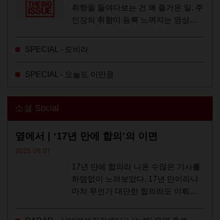
취향을 들여다보는 건 꽤 즐거운 일. 주
인장의 취향이 듬뿍 느껴지는 영상을
오랜 시간 지켜보다 보면 그들의 일상
이 내 일상에 스며드는 경험을 하기도
SPECIAL - 도비라
한다. 좀처럼 듣지 않던 장르의 노래
를...
SPECIAL - 오늘도 이만큼
소셜 Social
옆에서 | ‘17년 만에 합의’의 이면
2025.09.07
17년 만에 합의라 나온 수많은 기사를
하염없이 노려보았다. 17년 만이라니
마치 무언가 대단한 합의라도 이뤄진
것만 같다. 과연 그럴까? 이는 내년도
최저임금을 결정하는 심의기구인 최저