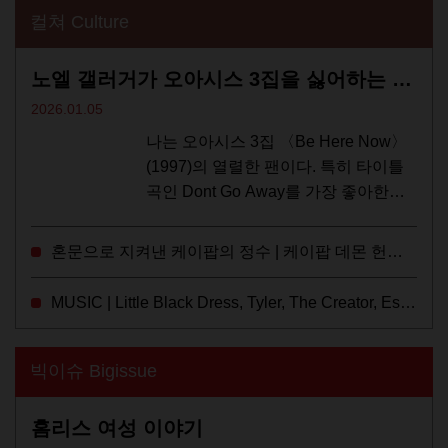
컬쳐 Culture
노엘 갤러거가 오아시스 3집을 싫어하는 이유 | DEFINITELY MAYBE, AGAIN
2026.01.05
나는 오아시스 3집 〈Be Here Now〉
(1997)의 열렬한 팬이다. 특히 타이틀
곡인 Dont Go Away를 가장 좋아한다.
15년 전 처음 접한 후 공식 음원과 각종
라이브·데모·부틀렉을 합쳐 3만 번 이
혼문으로 지켜낸 케이팝의 정수 | 케이팝 데몬 헌터스
상은 듣지 않았나 싶다. 이토록...
MUSIC | Little Black Dress, Tyler, The Creator, Essie Jain
빅이슈 Bigissue
홈리스 여성 이야기