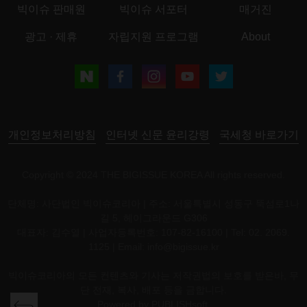
빅이슈 판매원
빅이슈 서포터
매거진
광고 · 제휴
자립지원 프로그램
About
개인정보처리방침
인터넷 신문 윤리강령
국세청 바로가기
Copyright © 2024 THE BIGISSUE KOREA All rights reserved.
단체명: 사단법인 빅이슈코리아 | 주소: 서울특별시 성동구 뚝섬로1나
길 5, 헤이그라운드 G306
대표자: 김수열 | 사업자등록번호: 107-82-16100 | Tel: 02. 2069.
1125 | Email:
info@bigissue.kr
빅이슈코리아의 모든 컨텐츠와 기사는 저작권법의 보호를 받은바, 무
단 전재, 복사, 배포 등을 금합니다.
Powered by
PUBLISHsoft.