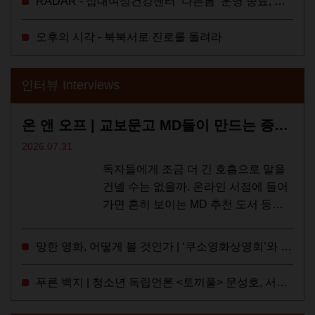
RADAR - 십대여성건강센터 ‘나는봄’ 운영 종료, 약자로부터 멀어지는 도시
임금위원회에 대한 소식을 전하는 기
사였는데,...
오후의 시각 - 북북서로 진로를 돌려라
인터뷰 Interviews
온 앤 오프 | 교보문고 MD들이 만드는 종이 잡지 <어떤>
2026.07.31
독자들에게 조금 더 긴 호흡으로 말을
건넬 수는 없을까. 온라인 서점에 들어
가면 흔히 보이는 MD 추천 도서 등의
짧은 문구로 독자들에게 말을 건네던
교보문고 MD들의 고민 끝에 세상 밖으
망한 영화, 어떻게 볼 것인가 | ‘쿠소영화상영회’와 ‘가자미’의 이야기
로 나온 종이 잡지 어떤(otton). 지난해
12월...
푸른 백지 | 청소년 독립언론 <토끼풀> 문성호, 서부건