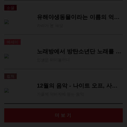
소셜
유해야생동물이라는 이름의 억울한 죽음
카라가 본 세상
에세이
노래방에서 방탄소년단 노래를 부르면 망하는 이유
인생은 아이돌이다
컬쳐
12월의 음악 - 나이트 오프, 사공, 조성태
가을의 막바지에 듣는 음악
더보기