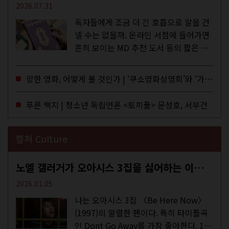
2026.07.31
독자들에게 조금 더 긴 호흡으로 말을 건
넬 수는 없을까. 온라인 서점에 들어가면
흔히 보이는 MD 추천 도서 등의 짧은 문
구로 독자들에게 말을 건네던 교보문고
MD들의 고민 끝에 세상 밖으로 나온 종
망한 영화, 어떻게 볼 것인가 | ‘쿠소영화상영회’와 ‘가자미’의 이야기
이 잡지 어떤(otton). 지난해 12월...
푸른 백지 | 청소년 독립언론 <토끼풀> 문성호, 서부건
컬쳐 Culture
노엘 갤러거가 오아시스 3집을 싫어하는 이유 | DEFINITELY MAYBE, AGAIN
2026.01.05
나는 오아시스 3집 〈Be Here Now〉
(1997)의 열렬한 팬이다. 특히 타이틀곡
인 Dont Go Away를 가장 좋아한다. 15