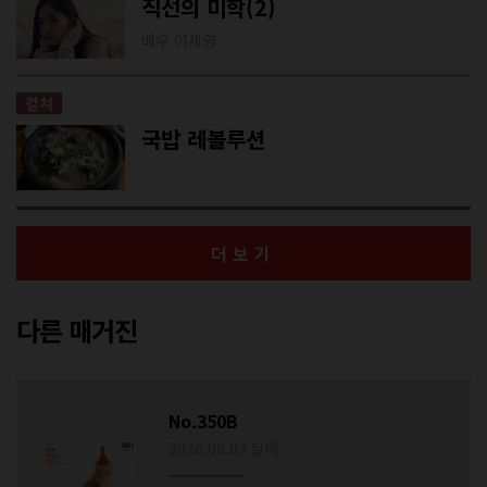
직선의 미학(2)
배우 이세영
컬쳐
국밥 레볼루션
더보기
다른 매거진
No.350B
2026.08.03 발매