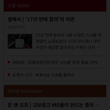
소셜 Social
옆에서 | ‘17년 만에 합의’의 이면
2025.09.07
17년 만에 합의라 나온 수많은 기사를 하
염없이 노려보았다. 17년 만이라니 마치
무언가 대단한 합의라도 이뤄진 것만 같
다. 과연 그럴까? 이는 내년도 최저임금
을 결정하는 심의기구인 최저임금위원회
RADAR - 십대여성건강센터 ‘나는봄’ 운영 종료, 약자로부터 멀어지는 도시
에 대한 소식을 전하는 기사였는데,...
오후의 시각 - 북북서로 진로를 돌려라
인터뷰 Interviews
온 앤 오프 | 교보문고 MD들이 만드는 종이 잡지 <어떤>