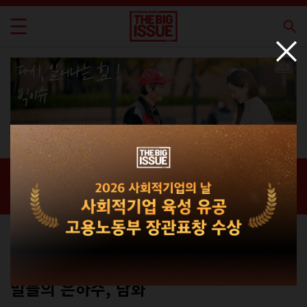
신간 · 과월호
홈 / 매거진 /
신간 · 과월호
에세이
No.270
말들의 은하수, 담화