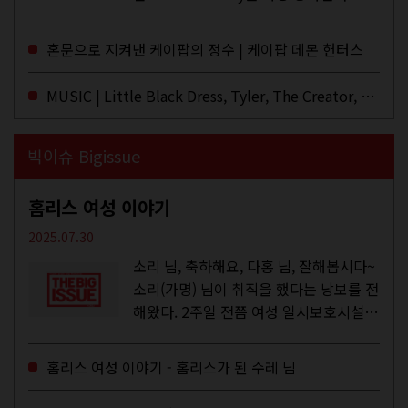
년 전 처음 접한 후 공식 음원과 각종 라
이브·데모·부틀렉을 합쳐 3만 번 이상은
혼문으로 지켜낸 케이팝의 정수 | 케이팝 데몬 헌터스
듣지 않았나 싶다. 이토록...
MUSIC | Little Black Dress, Tyler, The Creator, Essie Jain
빅이슈 Bigissue
홈리스 여성 이야기
2025.07.30
소리 님, 축하해요, 다홍 님, 잘해봅시다~
소리(가명) 님이 취직을 했다는 낭보를 전
해왔다. 2주일 전쯤 여성 일시보호시설에
서 할 수 있는 공공일자리 참여를 종료하
고, 저 오늘이 마지막이에요, 이렇게 인사
홈리스 여성 이야기 - 홈리스가 된 수레 님
를 하고 가셨던...