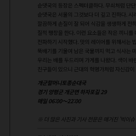
순댓국의 등장은 스펙터클하다. 무쇠처럼 단단
순댓국은 서울의 그것보다 더 깊고 진하다. 시
깔끔하게 손질이 잘 되어 식감을 생생하게 전하
질적 팽창을 한다. 이런 요소들은 작은 끼니를
전파하기 시작했다. 맛의 레이어를 위해서는 밥
뚝배기를 기울여 남은 국물까지 먹고 식사는 
우리는 배를 두드리며 가게를 나왔다. 색이 바
친구들이 있으니 근대의 혁명가처럼 자신감이 
개군할머니토종순대국
경기 양평군 개군면 하자포길 29
매일 06:00～22:00
※ 더 많은 사진과 기사 전문은 매거진 '빅이슈