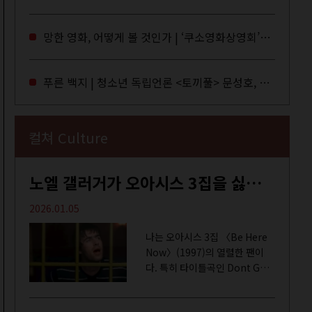
독자들에게 말을 건네던 교보문
고 MD들의 고민 끝에 세상 밖으
망한 영화, 어떻게 볼 것인가 | ‘쿠소영화상영회’와 ‘가자미’의 이야기
로 나온 종이 잡지 어떤(otton).
지난해 12월...
푸른 백지 | 청소년 독립언론 <토끼풀> 문성호, 서부건
컬쳐 Culture
노엘 갤러거가 오아시스 3집을 싫어하는 이유 | DEFINITELY MAYBE, AGAIN
2026.01.05
나는 오아시스 3집 〈Be Here
Now〉(1997)의 열렬한 팬이
다. 특히 타이틀곡인 Dont Go
Away를 가장 좋아한다. 15년 전
처음 접한 후 공식 음원과 각종