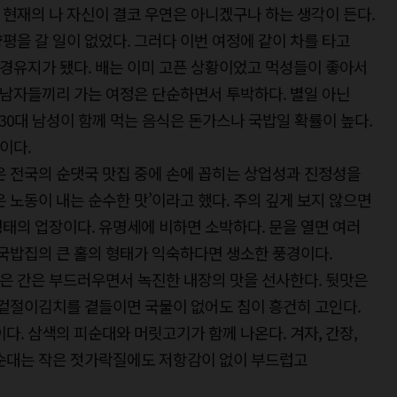
현재의 나 자신이 결코 우연은 아니겠구나 하는 생각이 든다.
평을 갈 일이 없었다. 그러다 이번 여정에 같이 차를 타고
경유지가 됐다. 배는 이미 고픈 상황이었고 먹성들이 좋아서
. 남자들끼리 가는 여정은 단순하면서 투박하다. 별일 아닌
30대 남성이 함께 먹는 음식은 돈가스나 국밥일 확률이 높다.
이다.
 전국의 순댓국 맛집 중에 손에 꼽히는 상업성과 진정성을
 노동이 내는 순수한 맛’이라고 했다. 주의 깊게 보지 않으면
태의 업장이다. 유명세에 비하면 소박하다. 문을 열면 여러
 국밥집의 큰 홀의 형태가 익숙하다면 생소한 풍경이다.
 삶은 간은 부드러우면서 녹진한 내장의 맛을 선사한다. 뒷맛은
 겉절이김치를 곁들이면 국물이 없어도 침이 흥건히 고인다.
다. 삼색의 피순대와 머릿고기가 함께 나온다. 겨자, 간장,
 순대는 작은 젓가락질에도 저항감이 없이 부드럽고