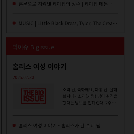
라이브·데모·부틀렉을 합쳐 3만
혼문으로 지켜낸 케이팝의 정수 | 케이팝 데몬 헌터스
번 이상은 듣지 않았나 싶다. 이
토록...
MUSIC | Little Black Dress, Tyler, The Creator, Essie Jain
빅이슈 Bigissue
홈리스 여성 이야기
2025.07.30
소리 님, 축하해요, 다홍 님, 잘해
봅시다~ 소리(가명) 님이 취직을
했다는 낭보를 전해왔다. 2주일
전쯤 여성 일시보호시설에서 할
수 있는 공공일자리 참여를 종료
하고, 저 오늘이 마지막이에요,
홈리스 여성 이야기 - 홈리스가 된 수레 님
이렇게 인사를 하고 가셨던...