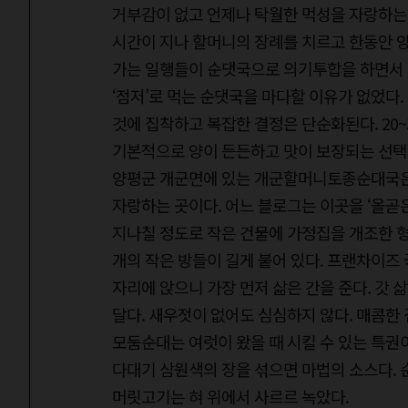
거부감이 없고 언제나 탁월한 먹성을 자랑하는 
시간이 지나 할머니의 장례를 치르고 한동안 양
가는 일행들이 순댓국으로 의기투합을 하면서 
‘점저’로 먹는 순댓국을 마다할 이유가 없었다
것에 집착하고 복잡한 결정은 단순화된다. 20~
기본적으로 양이 든든하고 맛이 보장되는 선택
양평군 개군면에 있는 개군할머니토종순대국은
자랑하는 곳이다. 어느 블로그는 이곳을 ‘올곧은
지나칠 정도로 작은 건물에 가정집을 개조한 형
개의 작은 방들이 길게 붙어 있다. 프랜차이즈
자리에 앉으니 가장 먼저 삶은 간을 준다. 갓
달다. 새우젓이 없어도 심심하지 않다. 매콤한
모둠순대는 여럿이 왔을 때 시킬 수 있는 특권이
다대기 삼원색의 장을 섞으면 마법의 소스다.
머릿고기는 혀 위에서 사르르 녹았다.