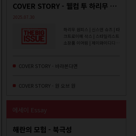
COVER STORY - 웰컴 투 하리무 월드
2025.07.30
하리무 원피스 | 신스덴 슈즈 | 타
크트로이메 삭스 | 스타일리스트
소장품 이어링 | 제이와이디디엠
취미는 거울 보기, 좋아하는 건
광합성, 추구미는 태닝 키티. 우
주와...
COVER STORY - 바라본다면
COVER STORY - 원 오브 원
에세이 Essay
해란의 모험 - 북극성