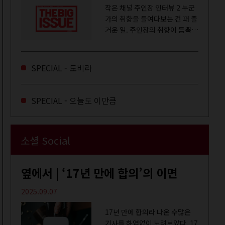
작은 채널 주인장 인터뷰 2 누군
가의 취향을 들여다보는 건 꽤 즐
거운 일. 주인장의 취향이 듬뿍
느껴지는 영상을 오랜 시간 지켜
보다 보면 그들의 일상이 내 일상
에 스며드는 경험을 하기도 한다.
SPECIAL - 도비라
좀처럼 듣지 않던 장르의 노래
를...
SPECIAL - 오늘도 이만큼
소셜 Social
옆에서 | ‘17년 만에 합의’의 이면
2025.09.07
17년 만에 합의라 나온 수많은
기사를 하염없이 노려보았다. 17