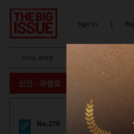
Sign in
Reg
빅이슈 판매원
후원하기
신간 · 과월호
No.270
컬쳐