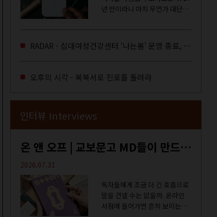
년 만이라니 마치 무언가 대단한
합의라도 이뤄진 것만 같다. 과연
그럴까? 이는 내년도 최저임금을
결정하는 심의기구인 최저임금
RADAR - 십대여성건강센터 ‘나는봄’ 운영 종료, 약자로부터 멀어지는 도시
위원회에 대한 소식을 전하는 기
사였는데,...
오후의 시각 - 북북서로 진로를 돌려라
인터뷰 Interviews
온 앤 오프 | 교보문고 MD들이 만드는 종이 잡지 <어떤>
2026.07.31
독자들에게 조금 더 긴 호흡으로
말을 건넬 수는 없을까. 온라인
서점에 들어가면 흔히 보이는
MD 추천 도서 등의 짧은 문구로