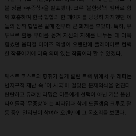
블 싱글 <무증상>을 발표했다. 크루 '불한당'의 멤버로 함
께 호흡하며 한국 힙합의 한 페이지를 당당히 차지했던 이
들의 깜짝 협업은 발매 전부터 큰 화제를 모았다. 특히, 유
튜브로 활동 무대를 옮겨 자신의 지혜를 나누는 데 더욱
힘썼던 옵티컬 아이즈 엑셀이 오랜만에 플레이어로 컴백
한 작품이기에 더욱 의미 있는 작품이라 할 수 있겠다.
웨스트 코스트의 향취가 짙게 깔린 트랙 위에서 두 래퍼는
범지구적 재난 속 '이 시국'에 걸맞은 문제의식을 던진다.
탄탄하고 유려한 라밍은 이들에게 선택이 아닌 기본 옵션.
타이틀곡 '무증상'에는 피타입과 함께 도플갱음 크루로 활
동 중인 일리닛이 참여해 오랜만에 그 목소리를 보탰다.