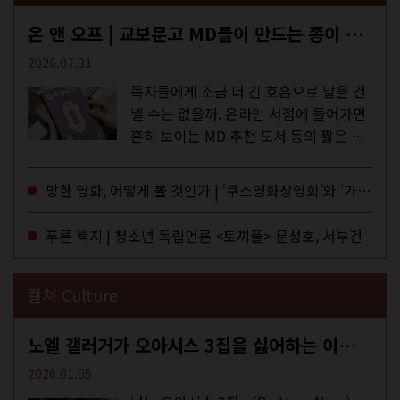
온 앤 오프 | 교보문고 MD들이 만드는 종이 잡지 <어떤>
2026.07.31
독자들에게 조금 더 긴 호흡으로 말을 건
넬 수는 없을까. 온라인 서점에 들어가면
흔히 보이는 MD 추천 도서 등의 짧은 문
구로 독자들에게 말을 건네던 교보문고
MD들의 고민 끝에 세상 밖으로 나온 종
망한 영화, 어떻게 볼 것인가 | ‘쿠소영화상영회’와 ‘가자미’의 이야기
이 잡지 어떤(otton). 지난해 12월...
푸른 백지 | 청소년 독립언론 <토끼풀> 문성호, 서부건
컬쳐 Culture
노엘 갤러거가 오아시스 3집을 싫어하는 이유 | DEFINITELY MAYBE, AGAIN
2026.01.05