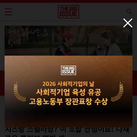
신간 · 과월호
홈 / 매거진 /
신간 · 과월호
컬쳐
No.256
치즈랑 스텔라장? 이 조합 찬성이요! 다채