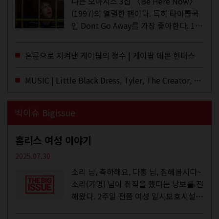
나는 오아시스 3집 〈Be Here Now〉
(1997)의 열렬한 팬이다. 특히 타이틀곡
인 Dont Go Away를 가장 좋아한다. 15
년 전 처음 접한 후 공식 음원과 각종 라
이브·데모·부틀렉을 합쳐 3만 번 이상은
혼문으로 지켜낸 케이팝의 정수 | 케이팝 데몬 헌터스
듣지 않았나 싶다. 이토록...
MUSIC | Little Black Dress, Tyler, The Creator, Essie Jain
빅이슈 Bigissue
홈리스 여성 이야기
2025.07.30
소리 님, 축하해요, 다홍 님, 잘해봅시다~
소리(가명) 님이 취직을 했다는 낭보를 전
해왔다. 2주일 전쯤 여성 일시보호시설에
서 할 수 있는 공공일자리 참여를 종료하