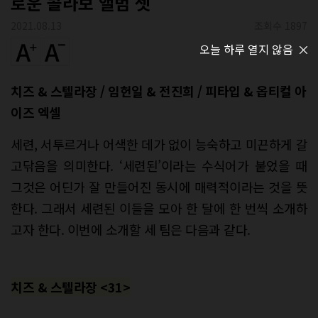
로운 콜라보 앨범 셋
2021.08.13
조회수 1897
오늘 하루 열지 않음
치즈 & 스텔라장 / 임헌일 & 전진희 / 피타입 & 옵티컬 아
이즈 엑셀
세련, 서투르거나 어색한 데가 없이 능숙하고 미끈하게 갈
고닦음을 의미한다. ‘세련된’이라는 수식어가 붙었을 때
그것은 어딘가 잘 만들어진 동시에 매력적이라는 것을 뜻
한다. 그래서 세련된 이들을 모아 한 달에 한 번씩 소개하
고자 한다. 이번에 소개할 세 팀은 다음과 같다.
치즈 & 스텔라장 <31>