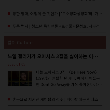
구로 독자들에게 말을 건네던 교보문고
MD들의 고민 끝에 세상 밖으로 나온 종
망한 영화, 어떻게 볼 것인가 | ‘쿠소영화상영회’와 ‘가자미’의 이야기
이 잡지 어떤(otton). 지난해 12월...
푸른 백지 | 청소년 독립언론 <토끼풀> 문성호, 서부건
컬쳐 Culture
노엘 갤러거가 오아시스 3집을 싫어하는 이유 | DEFINITELY MAYBE, AGAIN
2026.01.05
나는 오아시스 3집 〈Be Here Now〉
(1997)의 열렬한 팬이다. 특히 타이틀곡
인 Dont Go Away를 가장 좋아한다. 15
년 전 처음 접한 후 공식 음원과 각종 라
이브·데모·부틀렉을 합쳐 3만 번 이상은
혼문으로 지켜낸 케이팝의 정수 | 케이팝 데몬 헌터스
듣지 않았나 싶다. 이토록...