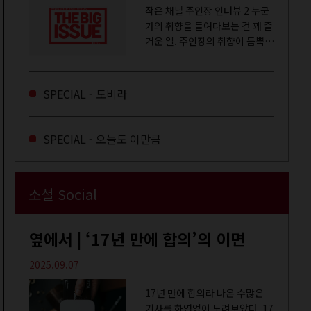
작은 채널 주인장 인터뷰 2 누군
가의 취향을 들여다보는 건 꽤 즐
거운 일. 주인장의 취향이 듬뿍
느껴지는 영상을 오랜 시간 지켜
보다 보면 그들의 일상이 내 일상
에 스며드는 경험을 하기도 한다.
SPECIAL - 도비라
좀처럼 듣지 않던 장르의 노래
를...
SPECIAL - 오늘도 이만큼
소셜 Social
옆에서 | ‘17년 만에 합의’의 이면
2025.09.07
17년 만에 합의라 나온 수많은
기사를 하염없이 노려보았다. 17