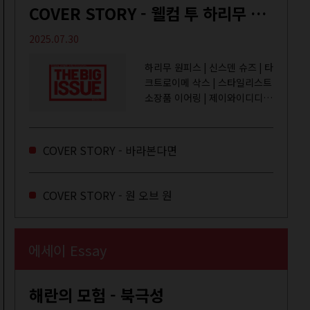
COVER STORY - 웰컴 투 하리무 월드
2025.07.30
하리무 원피스 | 신스덴 슈즈 | 타
크트로이메 삭스 | 스타일리스트
소장품 이어링 | 제이와이디디엠
취미는 거울 보기, 좋아하는 건
광합성, 추구미는 태닝 키티. 우
주와...
COVER STORY - 바라본다면
COVER STORY - 원 오브 원
에세이 Essay
해란의 모험 - 북극성