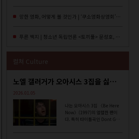
독자들에게 말을 건네던 교보문
고 MD들의 고민 끝에 세상 밖으
망한 영화, 어떻게 볼 것인가 | ‘쿠소영화상영회’와 ‘가자미’의 이야기
로 나온 종이 잡지 어떤(otton).
지난해 12월...
푸른 백지 | 청소년 독립언론 <토끼풀> 문성호, 서부건
컬쳐 Culture
노엘 갤러거가 오아시스 3집을 싫어하는 이유 | DEFINITELY MAYBE, AGAIN
2026.01.05
나는 오아시스 3집 〈Be Here
Now〉(1997)의 열렬한 팬이
다. 특히 타이틀곡인 Dont Go
Away를 가장 좋아한다. 15년 전
처음 접한 후 공식 음원과 각종