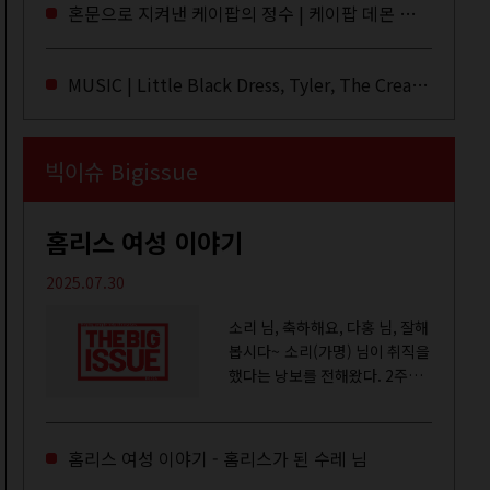
라이브·데모·부틀렉을 합쳐 3만
혼문으로 지켜낸 케이팝의 정수 | 케이팝 데몬 헌터스
번 이상은 듣지 않았나 싶다. 이
토록...
MUSIC | Little Black Dress, Tyler, The Creator, Essie Jain
빅이슈 Bigissue
홈리스 여성 이야기
2025.07.30
소리 님, 축하해요, 다홍 님, 잘해
봅시다~ 소리(가명) 님이 취직을
했다는 낭보를 전해왔다. 2주일
전쯤 여성 일시보호시설에서 할
수 있는 공공일자리 참여를 종료
하고, 저 오늘이 마지막이에요,
홈리스 여성 이야기 - 홈리스가 된 수레 님
이렇게 인사를 하고 가셨던...