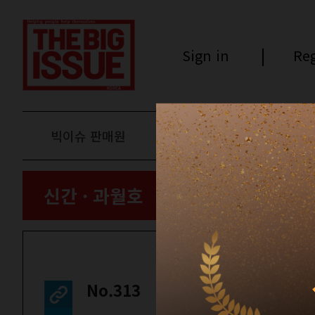
Sign in
Reg
빅이슈 판매원
후원하기
신간 · 과월호
No.313
스페셜