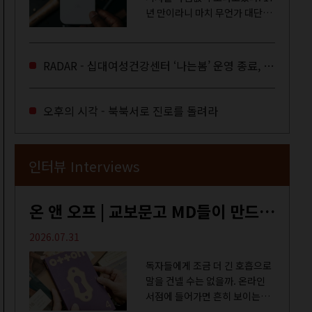
년 만이라니 마치 무언가 대단한
합의라도 이뤄진 것만 같다. 과연
그럴까? 이는 내년도 최저임금을
결정하는 심의기구인 최저임금
RADAR - 십대여성건강센터 ‘나는봄’ 운영 종료, 약자로부터 멀어지는 도시
위원회에 대한 소식을 전하는 기
사였는데,...
오후의 시각 - 북북서로 진로를 돌려라
인터뷰 Interviews
온 앤 오프 | 교보문고 MD들이 만드는 종이 잡지 <어떤>
2026.07.31
독자들에게 조금 더 긴 호흡으로
말을 건넬 수는 없을까. 온라인
서점에 들어가면 흔히 보이는
MD 추천 도서 등의 짧은 문구로