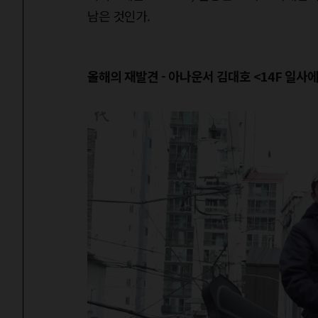
남은 것인가.
올해의 재발견 - 아나운서 김대호 <14F 일사