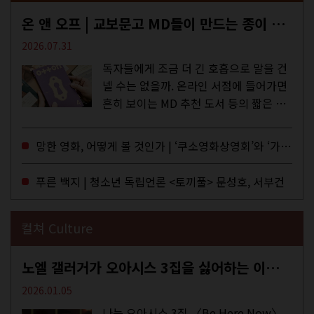
온 앤 오프 | 교보문고 MD들이 만드는 종이 잡지 <어떤>
2026.07.31
독자들에게 조금 더 긴 호흡으로 말을 건
넬 수는 없을까. 온라인 서점에 들어가면
흔히 보이는 MD 추천 도서 등의 짧은 문
구로 독자들에게 말을 건네던 교보문고
MD들의 고민 끝에 세상 밖으로 나온 종
망한 영화, 어떻게 볼 것인가 | ‘쿠소영화상영회’와 ‘가자미’의 이야기
이 잡지 어떤(otton). 지난해 12월...
푸른 백지 | 청소년 독립언론 <토끼풀> 문성호, 서부건
컬쳐 Culture
노엘 갤러거가 오아시스 3집을 싫어하는 이유 | DEFINITELY MAYBE, AGAIN
2026.01.05
나는 오아시스 3집 〈Be Here Now〉