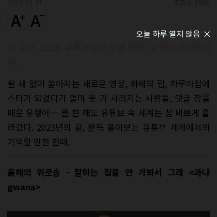
2023.12.31
조회수 1966
오늘 하루 열지 않음
이 글은 '2023, 유튜브에서 보낸 한때 (1)
'에서 이어집니
다.
쉴 새 없이 쏟아지는 새로운 영상, 화제의 밈, 하루아침에
스타가 되었다가 얼마 못 가 사라지는 사람들, 댓글 창을
메운 유행어… 올 한 해도 유튜브 속 세계는 참 바쁘게 흘
러갔다. 2023년의 끝, 문득 돌아보는 유튜브 세계에서의
기억할 만한 한때.
올해의 위로송 - 잘하는 집을 안 가봐서 그래 <과나
gwana>