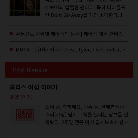
(1997)의 열렬한 팬이다. 특히 타이틀곡
인 Dont Go Away를 가장 좋아한다. 15
년 전 처음 접한 후 공식 음원과 각종 라
이브·데모·부틀렉을 합쳐 3만 번 이상은
혼문으로 지켜낸 케이팝의 정수 | 케이팝 데몬 헌터스
듣지 않았나 싶다. 이토록...
MUSIC | Little Black Dress, Tyler, The Creator, Essie Jain
빅이슈 Bigissue
홈리스 여성 이야기
2025.07.30
소리 님, 축하해요, 다홍 님, 잘해봅시다~
소리(가명) 님이 취직을 했다는 낭보를 전
해왔다. 2주일 전쯤 여성 일시보호시설에
서 할 수 있는 공공일자리 참여를 종료하
고, 저 오늘이 마지막이에요, 이렇게 인사