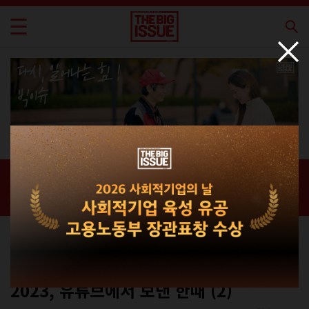
신간 · 과월호
홈 / 매거진 /
신간 · 과월호
스페셜
No.313
2023, 유튜브에서 보낸 한때 (2)