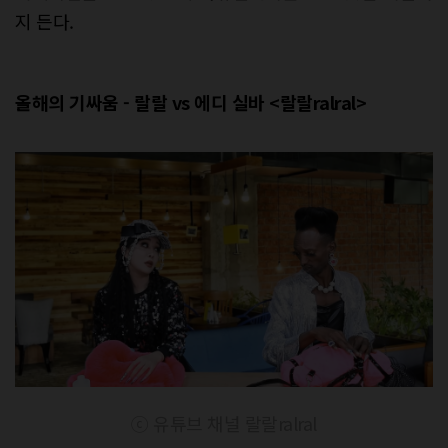
지 든다.
올해의 기싸움 - 랄랄 vs 에디 실바 <랄랄ralral>
ⓒ 유튜브 채널 랄랄ralral