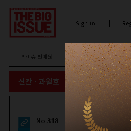
Sign in
Reg
빅이슈 판매원
후원하기
신간 · 과월호
No.318
컬쳐