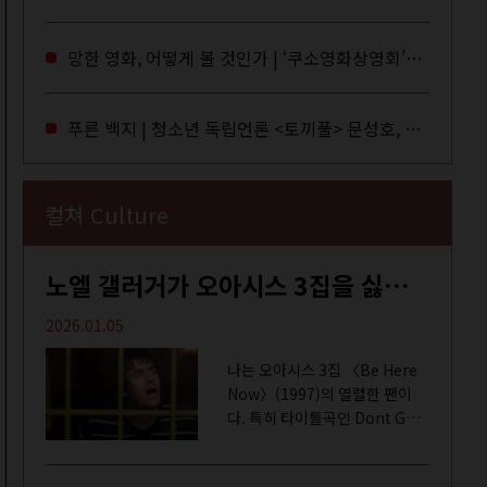
독자들에게 말을 건네던 교보문
고 MD들의 고민 끝에 세상 밖으
망한 영화, 어떻게 볼 것인가 | ‘쿠소영화상영회’와 ‘가자미’의 이야기
로 나온 종이 잡지 어떤(otton).
지난해 12월...
푸른 백지 | 청소년 독립언론 <토끼풀> 문성호, 서부건
컬쳐 Culture
노엘 갤러거가 오아시스 3집을 싫어하는 이유 | DEFINITELY MAYBE, AGAIN
2026.01.05
나는 오아시스 3집 〈Be Here
Now〉(1997)의 열렬한 팬이
다. 특히 타이틀곡인 Dont Go
Away를 가장 좋아한다. 15년 전
처음 접한 후 공식 음원과 각종