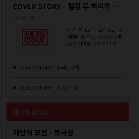
COVER STORY - 웰컴 투 하리무 월드
2025.07.30
하리무 원피스 | 신스덴 슈즈 | 타
크트로이메 삭스 | 스타일리스트
소장품 이어링 | 제이와이디디엠
취미는 거울 보기, 좋아하는 건
광합성, 추구미는 태닝 키티. 우
주와...
COVER STORY - 바라본다면
COVER STORY - 원 오브 원
에세이 Essay
해란의 모험 - 북극성