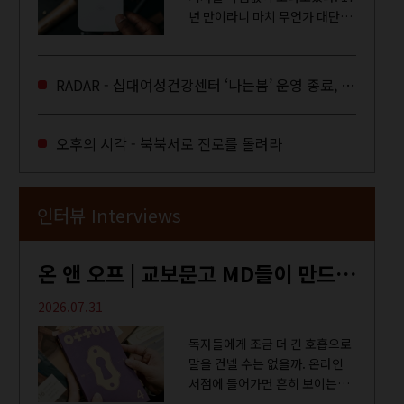
년 만이라니 마치 무언가 대단한
합의라도 이뤄진 것만 같다. 과연
그럴까? 이는 내년도 최저임금을
결정하는 심의기구인 최저임금
RADAR - 십대여성건강센터 ‘나는봄’ 운영 종료, 약자로부터 멀어지는 도시
위원회에 대한 소식을 전하는 기
사였는데,...
오후의 시각 - 북북서로 진로를 돌려라
인터뷰 Interviews
온 앤 오프 | 교보문고 MD들이 만드는 종이 잡지 <어떤>
2026.07.31
독자들에게 조금 더 긴 호흡으로
말을 건넬 수는 없을까. 온라인
서점에 들어가면 흔히 보이는
MD 추천 도서 등의 짧은 문구로