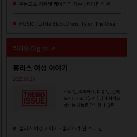
라이브·데모·부틀렉을 합쳐 3만
혼문으로 지켜낸 케이팝의 정수 | 케이팝 데몬 헌터스
번 이상은 듣지 않았나 싶다. 이
토록...
MUSIC | Little Black Dress, Tyler, The Creator, Essie Jain
빅이슈 Bigissue
홈리스 여성 이야기
2025.07.30
소리 님, 축하해요, 다홍 님, 잘해
봅시다~ 소리(가명) 님이 취직을
했다는 낭보를 전해왔다. 2주일
전쯤 여성 일시보호시설에서 할
수 있는 공공일자리 참여를 종료
하고, 저 오늘이 마지막이에요,
홈리스 여성 이야기 - 홈리스가 된 수레 님
이렇게 인사를 하고 가셨던...