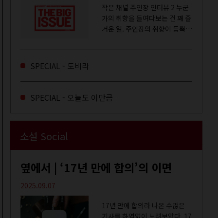
작은 채널 주인장 인터뷰 2 누군
가의 취향을 들여다보는 건 꽤 즐
거운 일. 주인장의 취향이 듬뿍
느껴지는 영상을 오랜 시간 지켜
보다 보면 그들의 일상이 내 일상
에 스며드는 경험을 하기도 한다.
SPECIAL - 도비라
좀처럼 듣지 않던 장르의 노래
를...
SPECIAL - 오늘도 이만큼
소셜 Social
옆에서 | ‘17년 만에 합의’의 이면
2025.09.07
17년 만에 합의라 나온 수많은
기사를 하염없이 노려보았다. 17