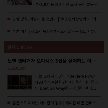
흔히 보이는 MD 추천 도서 등의 짧은 문
구로 독자들에게 말을 건네던 교보문고
MD들의 고민 끝에 세상 밖으로 나온 종
망한 영화, 어떻게 볼 것인가 | ‘쿠소영화상영회’와 ‘가자미’의 이야기
이 잡지 어떤(otton). 지난해 12월...
푸른 백지 | 청소년 독립언론 <토끼풀> 문성호, 서부건
컬쳐 Culture
노엘 갤러거가 오아시스 3집을 싫어하는 이유 | DEFINITELY MAYBE, AGAIN
2026.01.05
나는 오아시스 3집 〈Be Here Now〉
(1997)의 열렬한 팬이다. 특히 타이틀곡
인 Dont Go Away를 가장 좋아한다. 15
년 전 처음 접한 후 공식 음원과 각종 라
이브·데모·부틀렉을 합쳐 3만 번 이상은
혼문으로 지켜낸 케이팝의 정수 | 케이팝 데몬 헌터스
듣지 않았나 싶다. 이토록...