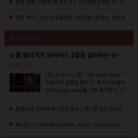
망한 영화, 어떻게 볼 것인가 | ‘쿠소영화상영회’와 ‘가자미’의 이야기
이 잡지 어떤(otton). 지난해 12월...
푸른 백지 | 청소년 독립언론 <토끼풀> 문성호, 서부건
컬쳐 Culture
노엘 갤러거가 오아시스 3집을 싫어하는 이유 | DEFINITELY MAYBE, AGAIN
2026.01.05
나는 오아시스 3집 〈Be Here Now〉
(1997)의 열렬한 팬이다. 특히 타이틀곡
인 Dont Go Away를 가장 좋아한다. 15
년 전 처음 접한 후 공식 음원과 각종 라
이브·데모·부틀렉을 합쳐 3만 번 이상은
혼문으로 지켜낸 케이팝의 정수 | 케이팝 데몬 헌터스
듣지 않았나 싶다. 이토록...
MUSIC | Little Black Dress, Tyler, The Creator, Essie Jain