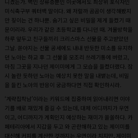
니겠는가. 백인 상류층뿐인 이곳에서도 최상위 포식자인
미식축구부 쿼터백 말이다. 왜 저럴까 곰곰이 생각해봤지
만 짚이는 건 하나뿐. 숨기고 싶은 비밀을 제게 들켰기 때
문이리라. 우리가 같은 초등학교를 다니던 때. 겨울방학을
하루 앞두고 친구들끼리 크리스마스 선물을 주고받았던
그날. 쏟아지는 선물 공세에도 내내 반듯한 미소를 유지하
던 노아는 하교 후 그 선물을 모조리 쓰레기통에 버렸고,
마침 그곳을 지나던 제이미에게 그 모습을 들켰더랬다. 잠
시 놀란 듯하던 노아는 예상치 못한 말을 내뱉는데, 비밀
을 들킨 노아의 반응이 궁금하다면 직접 확인하시라.
‘계략집착남’이라는 키워드에 집중하며 읽어내리면 이야
기를 배로 재밌게 즐길 수 있는데, 대체 어디까지가 우연
이고, 어디까지가 계획인지 예상하는 재미가 쏠쏠하다. 카
페테리아에서 지갑을 두고 와 곤란해하고 있는 제이미를
대신해 커피를 계산한 것까지는 우연이라 치지만, 제이미