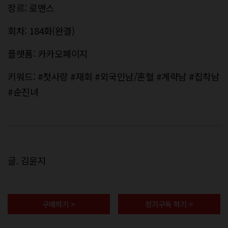
장르: 로맨스
회차: 184화(완결)
플랫폼: 카카오페이지
키워드: #첫사랑 #재회 #외국인남/혼혈 #계략남 #집착남
#순진녀
글. 김윤지
구매하기 >
정기구독 하기 >