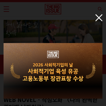
신간 · 과월호
홈 / 매거진 /
신간 · 과월호
컬쳐
No.331
WEB NOVEL - 작심오화 〈나의 완벽한