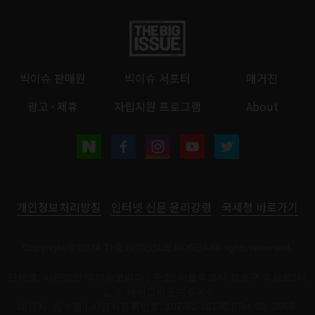
빅이슈 판매원
빅이슈 서포터
매거진
광고 · 제휴
자립지원 프로그램
About
개인정보처리방침
인터넷 신문 윤리강령
국세청 바로가기
Copyright © 2024 THE BIGISSUE KOREA All rights reserved.
단체명: 사단법인 빅이슈코리아 | 주소: 서울특별시 성동구 뚝섬로1나
길 5, 헤이그라운드 G306
대표자: 김수열 | 사업자등록번호: 107-82-16100 | Tel: 02. 2069.