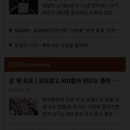
염없이 노려보았다. 17년 만이라니 마치
무언가 대단한 합의라도 이뤄진 것만 같
다. 과연 그럴까? 이는 내년도 최저임금
을 결정하는 심의기구인 최저임금위원회
RADAR - 십대여성건강센터 ‘나는봄’ 운영 종료, 약자로부터 멀어지는 도시
에 대한 소식을 전하는 기사였는데,...
오후의 시각 - 북북서로 진로를 돌려라
인터뷰 Interviews
온 앤 오프 | 교보문고 MD들이 만드는 종이 잡지 <어떤>
2026.07.31
독자들에게 조금 더 긴 호흡으로 말을 건
넬 수는 없을까. 온라인 서점에 들어가면
흔히 보이는 MD 추천 도서 등의 짧은 문
구로 독자들에게 말을 건네던 교보문고
MD들의 고민 끝에 세상 밖으로 나온 종