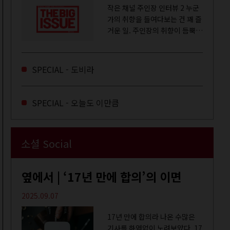
작은 채널 주인장 인터뷰 2 누군
가의 취향을 들여다보는 건 꽤 즐
거운 일. 주인장의 취향이 듬뿍
느껴지는 영상을 오랜 시간 지켜
보다 보면 그들의 일상이 내 일상
에 스며드는 경험을 하기도 한다.
SPECIAL - 도비라
좀처럼 듣지 않던 장르의 노래
를...
SPECIAL - 오늘도 이만큼
소셜 Social
옆에서 | ‘17년 만에 합의’의 이면
2025.09.07
17년 만에 합의라 나온 수많은
기사를 하염없이 노려보았다. 17