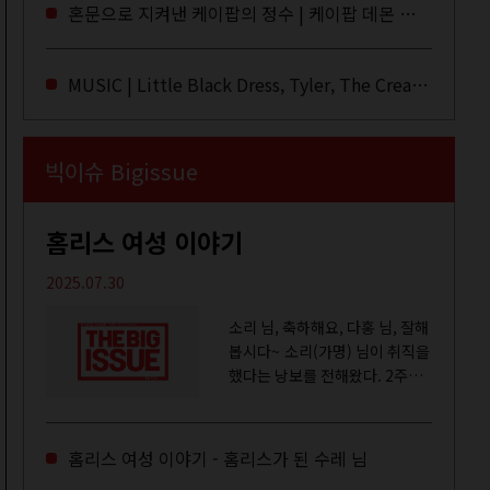
라이브·데모·부틀렉을 합쳐 3만
혼문으로 지켜낸 케이팝의 정수 | 케이팝 데몬 헌터스
번 이상은 듣지 않았나 싶다. 이
토록...
MUSIC | Little Black Dress, Tyler, The Creator, Essie Jain
빅이슈 Bigissue
홈리스 여성 이야기
2025.07.30
소리 님, 축하해요, 다홍 님, 잘해
봅시다~ 소리(가명) 님이 취직을
했다는 낭보를 전해왔다. 2주일
전쯤 여성 일시보호시설에서 할
수 있는 공공일자리 참여를 종료
하고, 저 오늘이 마지막이에요,
홈리스 여성 이야기 - 홈리스가 된 수레 님
이렇게 인사를 하고 가셨던...