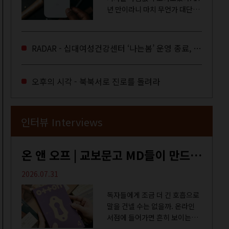
년 만이라니 마치 무언가 대단한
합의라도 이뤄진 것만 같다. 과연
그럴까? 이는 내년도 최저임금을
결정하는 심의기구인 최저임금
RADAR - 십대여성건강센터 ‘나는봄’ 운영 종료, 약자로부터 멀어지는 도시
위원회에 대한 소식을 전하는 기
사였는데,...
오후의 시각 - 북북서로 진로를 돌려라
인터뷰 Interviews
온 앤 오프 | 교보문고 MD들이 만드는 종이 잡지 <어떤>
2026.07.31
독자들에게 조금 더 긴 호흡으로
말을 건넬 수는 없을까. 온라인
서점에 들어가면 흔히 보이는
MD 추천 도서 등의 짧은 문구로