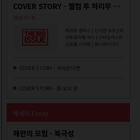
COVER STORY - 웰컴 투 하리무 월드
2025.07.30
하리무 원피스 | 신스덴 슈즈 | 타
크트로이메 삭스 | 스타일리스트
소장품 이어링 | 제이와이디디엠
취미는 거울 보기, 좋아하는 건
광합성, 추구미는 태닝 키티. 우
주와...
COVER STORY - 바라본다면
COVER STORY - 원 오브 원
에세이 Essay
해란의 모험 - 북극성