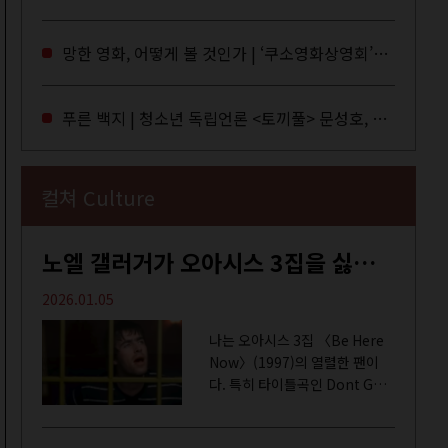
독자들에게 말을 건네던 교보문
고 MD들의 고민 끝에 세상 밖으
망한 영화, 어떻게 볼 것인가 | ‘쿠소영화상영회’와 ‘가자미’의 이야기
로 나온 종이 잡지 어떤(otton).
지난해 12월...
푸른 백지 | 청소년 독립언론 <토끼풀> 문성호, 서부건
컬쳐 Culture
노엘 갤러거가 오아시스 3집을 싫어하는 이유 | DEFINITELY MAYBE, AGAIN
2026.01.05
나는 오아시스 3집 〈Be Here
Now〉(1997)의 열렬한 팬이
다. 특히 타이틀곡인 Dont Go
Away를 가장 좋아한다. 15년 전
처음 접한 후 공식 음원과 각종