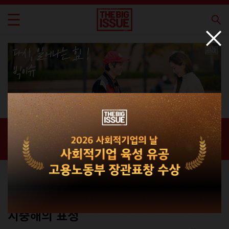
신간 · 과월호
홈 / 매거진 /
신간 · 과월호
스페셜
No.232
지중해의 표정