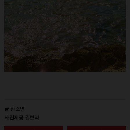
글
황소연
사진제공
김보라