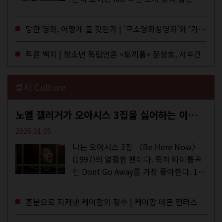
구로 독자들에게 말을 건네던 교보문고
MD들의 고민 끝에 세상 밖으로 나온 종
망한 영화, 어떻게 볼 것인가 | ‘쿠소영화상영회’와 ‘가자미’의 이야기
이 잡지 어떤(otton). 지난해 12월...
푸른 백지 | 청소년 독립언론 <토끼풀> 문성호, 서부건
컬쳐 Culture
노엘 갤러거가 오아시스 3집을 싫어하는 이유 | DEFINITELY MAYBE, AGAIN
2026.01.05
나는 오아시스 3집 〈Be Here Now〉
(1997)의 열렬한 팬이다. 특히 타이틀곡
인 Dont Go Away를 가장 좋아한다. 15
년 전 처음 접한 후 공식 음원과 각종 라
이브·데모·부틀렉을 합쳐 3만 번 이상은
혼문으로 지켜낸 케이팝의 정수 | 케이팝 데몬 헌터스
듣지 않았나 싶다. 이토록...