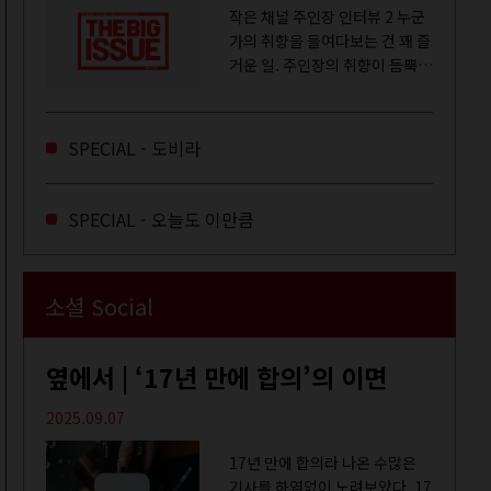
작은 채널 주인장 인터뷰 2 누군
가의 취향을 들여다보는 건 꽤 즐
거운 일. 주인장의 취향이 듬뿍
느껴지는 영상을 오랜 시간 지켜
보다 보면 그들의 일상이 내 일상
에 스며드는 경험을 하기도 한다.
SPECIAL - 도비라
좀처럼 듣지 않던 장르의 노래
를...
SPECIAL - 오늘도 이만큼
소셜 Social
옆에서 | ‘17년 만에 합의’의 이면
2025.09.07
17년 만에 합의라 나온 수많은
기사를 하염없이 노려보았다. 17