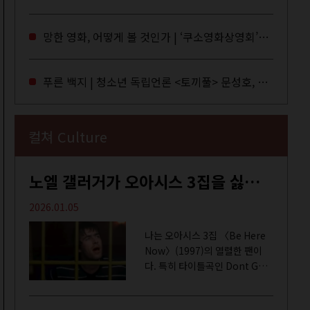
독자들에게 말을 건네던 교보문
고 MD들의 고민 끝에 세상 밖으
망한 영화, 어떻게 볼 것인가 | ‘쿠소영화상영회’와 ‘가자미’의 이야기
로 나온 종이 잡지 어떤(otton).
지난해 12월...
푸른 백지 | 청소년 독립언론 <토끼풀> 문성호, 서부건
컬쳐 Culture
노엘 갤러거가 오아시스 3집을 싫어하는 이유 | DEFINITELY MAYBE, AGAIN
2026.01.05
나는 오아시스 3집 〈Be Here
Now〉(1997)의 열렬한 팬이
다. 특히 타이틀곡인 Dont Go
Away를 가장 좋아한다. 15년 전
처음 접한 후 공식 음원과 각종