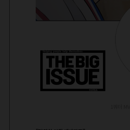
1쿼터 MV