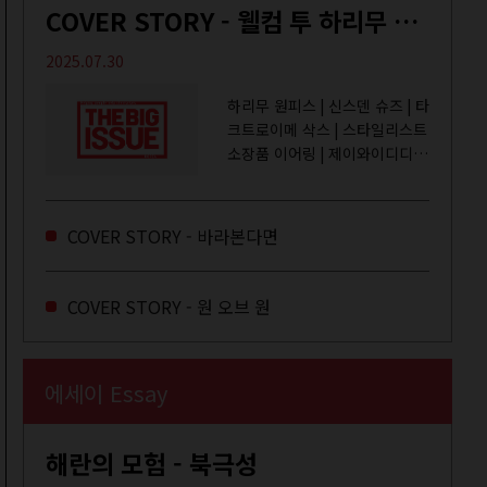
COVER STORY - 웰컴 투 하리무 월드
2025.07.30
하리무 원피스 | 신스덴 슈즈 | 타
크트로이메 삭스 | 스타일리스트
소장품 이어링 | 제이와이디디엠
취미는 거울 보기, 좋아하는 건
광합성, 추구미는 태닝 키티. 우
주와...
COVER STORY - 바라본다면
COVER STORY - 원 오브 원
에세이 Essay
해란의 모험 - 북극성