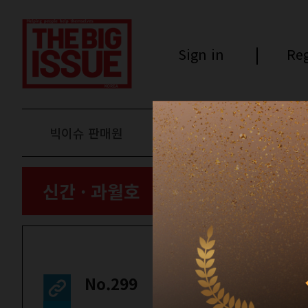
Sign in
Reg
빅이슈 판매원
후원하기
신간 · 과월호
No.299
커버스토리