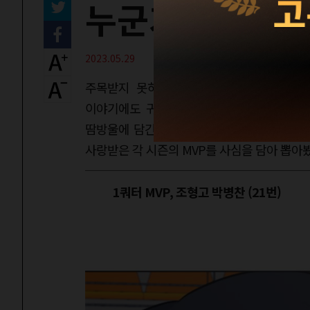
누군가의 주인공 
2023.05.29
주목받지 못하는 운동선수들의 이야기를 담
이야기에도 귀 기울인다. 농구를 얼마나 좋
땀방울에 담긴 사연을 알고 나면 코트 위에
사랑받은 각 시즌의 MVP를 사심을 담아 뽑아봤
1쿼터 MVP, 조형고 박병찬 (21번)