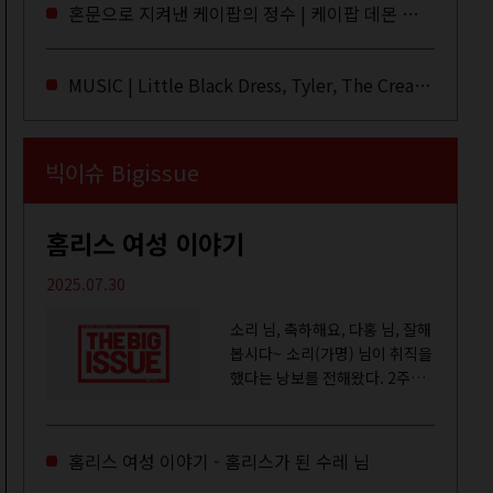
라이브·데모·부틀렉을 합쳐 3만
혼문으로 지켜낸 케이팝의 정수 | 케이팝 데몬 헌터스
번 이상은 듣지 않았나 싶다. 이
토록...
MUSIC | Little Black Dress, Tyler, The Creator, Essie Jain
빅이슈 Bigissue
홈리스 여성 이야기
2025.07.30
소리 님, 축하해요, 다홍 님, 잘해
봅시다~ 소리(가명) 님이 취직을
했다는 낭보를 전해왔다. 2주일
전쯤 여성 일시보호시설에서 할
수 있는 공공일자리 참여를 종료
하고, 저 오늘이 마지막이에요,
홈리스 여성 이야기 - 홈리스가 된 수레 님
이렇게 인사를 하고 가셨던...