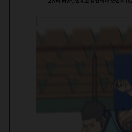
2쿼터 MVP, 신유고 강인석과 조신우 (32