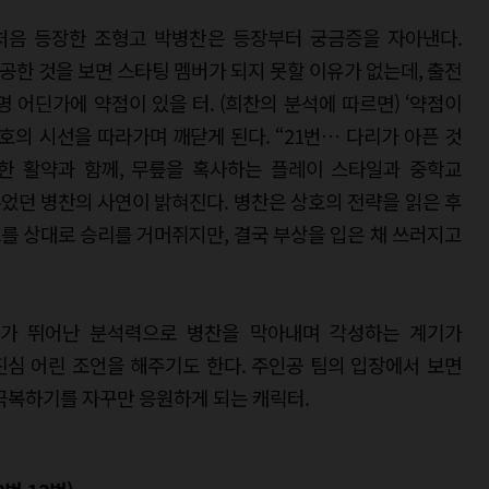
 처음 등장한 조형고 박병찬은 등장부터 궁금증을 자아낸다.
한 것을 보면 스타팅 멤버가 되지 못할 이유가 없는데, 출전
 어딘가에 약점이 있을 터. (희찬의 분석에 따르면) ‘약점이
호의 시선을 따라가며 깨닫게 된다. “21번… 다리가 아픈 것
미한 활약과 함께, 무릎을 혹사하는 플레이 스타일과 중학교
었던 병찬의 사연이 밝혀진다. 병찬은 상호의 전략을 읽은 후
를 상대로 승리를 거머쥐지만, 결국 부상을 입은 채 쓰러지고
가 뛰어난 분석력으로 병찬을 막아내며 각성하는 계기가
심 어린 조언을 해주기도 한다. 주인공 팀의 입장에서 보면
극복하기를 자꾸만 응원하게 되는 캐릭터.