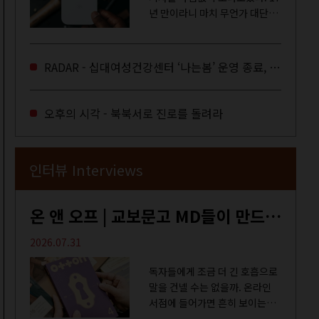
년 만이라니 마치 무언가 대단한
합의라도 이뤄진 것만 같다. 과연
그럴까? 이는 내년도 최저임금을
결정하는 심의기구인 최저임금
RADAR - 십대여성건강센터 ‘나는봄’ 운영 종료, 약자로부터 멀어지는 도시
위원회에 대한 소식을 전하는 기
사였는데,...
오후의 시각 - 북북서로 진로를 돌려라
인터뷰 Interviews
온 앤 오프 | 교보문고 MD들이 만드는 종이 잡지 <어떤>
2026.07.31
독자들에게 조금 더 긴 호흡으로
말을 건넬 수는 없을까. 온라인
서점에 들어가면 흔히 보이는
MD 추천 도서 등의 짧은 문구로