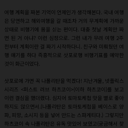
여행 계획을 짜본 기억이 언제인가 생각해본다. 국내 여행
은 당연하고 해외여행을 갈 때조차 거의 무계획에 가까운
상태로 비행기에 몸을 싣는 편이다. 대충 첫날 계획만 짜
면 된 거 아냐? 이런 심정으로. 그런 내가 무려 여행 2주
전부터 계획이란 걸 짜기 시작하다니. 친구와 미뤄뒀던 여
행 얘기를 하다 즉흥적으로 삿포로행 비행기표를 예약한
것이 화근이었다.
삿포로에 가면 꼭 나폴리탄을 먹겠다! 지난겨울, 넷플릭스
시리즈 <퍼스트 러브 하츠코이>(이하 하츠코이)를 보고
이런 결심을 했더랬다. 심지어 토마토케첩 맛을 별로 좋아
하지도 않으면서.(나폴리탄은 토마토케첩을 베이스로 양
파, 피망, 소시지 등을 넣어 만드는 스파게티다.) 그렇지만
하츠코이 속 나폴리탄은 유독 맛있어 보였고(궁금해서 찾