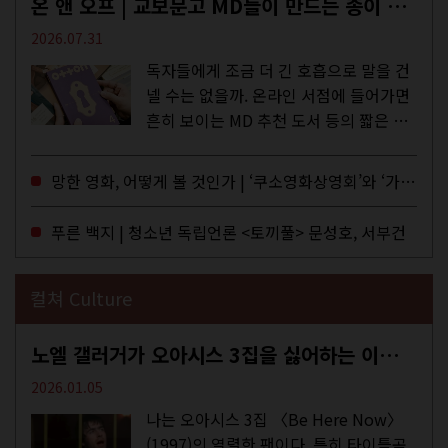
온 앤 오프 | 교보문고 MD들이 만드는 종이 잡지 <어떤>
2026.07.31
독자들에게 조금 더 긴 호흡으로 말을 건
넬 수는 없을까. 온라인 서점에 들어가면
흔히 보이는 MD 추천 도서 등의 짧은 문
구로 독자들에게 말을 건네던 교보문고
MD들의 고민 끝에 세상 밖으로 나온 종
망한 영화, 어떻게 볼 것인가 | ‘쿠소영화상영회’와 ‘가자미’의 이야기
이 잡지 어떤(otton). 지난해 12월...
푸른 백지 | 청소년 독립언론 <토끼풀> 문성호, 서부건
컬쳐 Culture
노엘 갤러거가 오아시스 3집을 싫어하는 이유 | DEFINITELY MAYBE, AGAIN
2026.01.05
나는 오아시스 3집 〈Be Here Now〉
(1997)의 열렬한 팬이다. 특히 타이틀곡