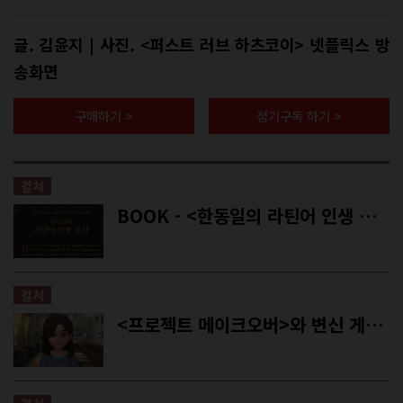
글. 김윤지 | 사진. <퍼스트 러브 하츠코이> 넷플릭스 방
송화면
구매하기 >
정기구독 하기 >
컬쳐
BOOK - <한동일의 라틴어 인생 문장>, <선생님을 위한 애도 수업>
컬쳐
<프로젝트 메이크오버>와 변신 게임들