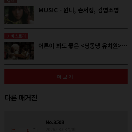
컬쳐
MUSIC - 원니, 손서정, 김영소영
커버스토리
어른이 봐도 좋은 <딩동댕 유치원> 에피소드
더보기
다른 매거진
No.350B
2026.08.03 발매