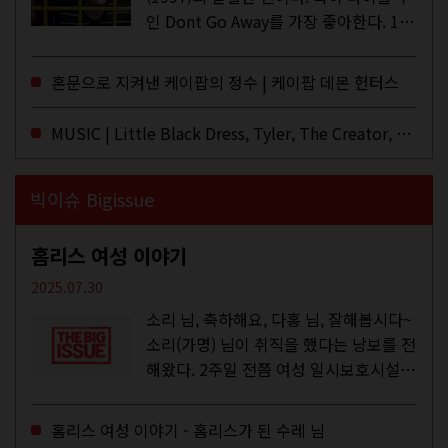
인 Dont Go Away를 가장 좋아한다. 15
년 전 처음 접한 후 공식 음원과 각종 라
이브·데모·부틀렉을 합쳐 3만 번 이상은
혼문으로 지켜낸 케이팝의 정수 | 케이팝 데몬 헌터스
듣지 않았나 싶다. 이토록...
MUSIC | Little Black Dress, Tyler, The Creator, Essie Jain
빅이슈 Bigissue
홈리스 여성 이야기
2025.07.30
소리 님, 축하해요, 다홍 님, 잘해봅시다~
소리(가명) 님이 취직을 했다는 낭보를 전
해왔다. 2주일 전쯤 여성 일시보호시설에
서 할 수 있는 공공일자리 참여를 종료하
고, 저 오늘이 마지막이에요, 이렇게 인사
홈리스 여성 이야기 - 홈리스가 된 수레 님
를 하고 가셨던...