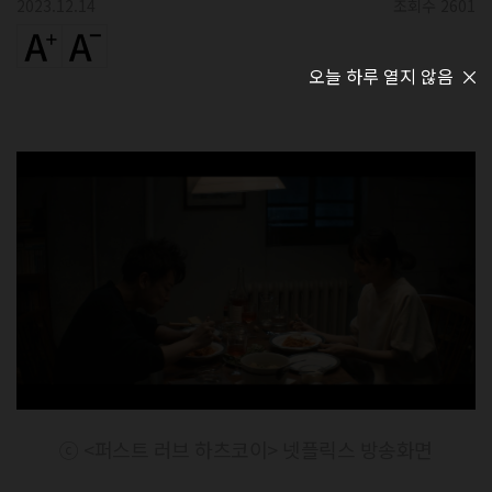
2023.12.14
조회수 2601
오늘 하루 열지 않음
ⓒ <퍼스트 러브 하츠코이> 넷플릭스 방송화면