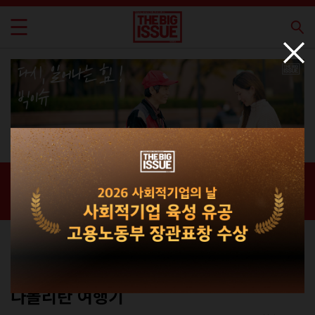
신간 · 과월호
홈 / 매거진 /
신간 · 과월호
에세이
No.312
나폴리탄 여행기