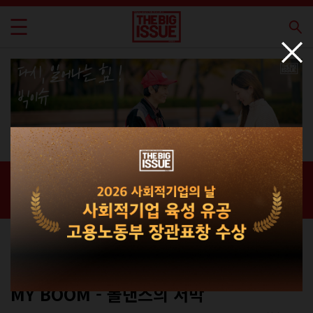
신간 · 과월호
홈 / 매거진 /
신간 · 과월호
에세이
No.324
MY BOOM - 폴댄스의 서막