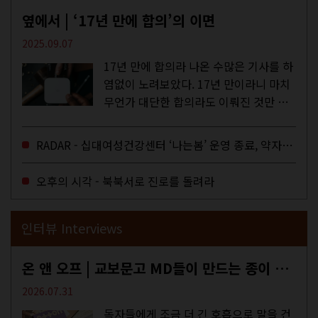
옆에서 | ‘17년 만에 합의’의 이면
2025.09.07
17년 만에 합의라 나온 수많은 기사를 하
염없이 노려보았다. 17년 만이라니 마치
무언가 대단한 합의라도 이뤄진 것만 같
다. 과연 그럴까? 이는 내년도 최저임금
을 결정하는 심의기구인 최저임금위원회
RADAR - 십대여성건강센터 ‘나는봄’ 운영 종료, 약자로부터 멀어지는 도시
에 대한 소식을 전하는 기사였는데,...
오후의 시각 - 북북서로 진로를 돌려라
인터뷰 Interviews
온 앤 오프 | 교보문고 MD들이 만드는 종이 잡지 <어떤>
2026.07.31
독자들에게 조금 더 긴 호흡으로 말을 건