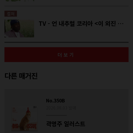
컬쳐
TV - 언 내추럴 코리아 <이 외진 마을에 왜 와썹>
더보기
다른 매거진
No.350B
2026.08.03 발매
곽명주 일러스트