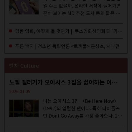
넬 수는 없을까. 온라인 서점에 들어가면
흔히 보이는 MD 추천 도서 등의 짧은 문
구로 독자들에게 말을 건네던 교보문고
MD들의 고민 끝에 세상 밖으로 나온 종
망한 영화, 어떻게 볼 것인가 | ‘쿠소영화상영회’와 ‘가자미’의 이야기
이 잡지 어떤(otton). 지난해 12월...
푸른 백지 | 청소년 독립언론 <토끼풀> 문성호, 서부건
컬쳐 Culture
노엘 갤러거가 오아시스 3집을 싫어하는 이유 | DEFINITELY MAYBE, AGAIN
2026.01.05
나는 오아시스 3집 〈Be Here Now〉
(1997)의 열렬한 팬이다. 특히 타이틀곡
인 Dont Go Away를 가장 좋아한다. 15
년 전 처음 접한 후 공식 음원과 각종 라
이브·데모·부틀렉을 합쳐 3만 번 이상은