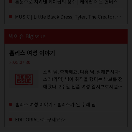
혼문으로 지켜낸 케이팝의 정수 | 케이팝 데몬 헌터스
듣지 않았나 싶다. 이토록...
MUSIC | Little Black Dress, Tyler, The Creator, Essie Jain
빅이슈 Bigissue
홈리스 여성 이야기
2025.07.30
소리 님, 축하해요, 다홍 님, 잘해봅시다~
소리(가명) 님이 취직을 했다는 낭보를 전
해왔다. 2주일 전쯤 여성 일시보호시설에
서 할 수 있는 공공일자리 참여를 종료하
고, 저 오늘이 마지막이에요, 이렇게 인사
홈리스 여성 이야기 - 홈리스가 된 수레 님
를 하고 가셨던...
EDITORIAL <누구세요?>