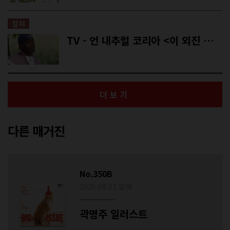
컬쳐
TV - 언 내추럴 코리아 <이 외진 마을에 왜 와썹>
더보기
다른 매거진
No.350B
2026.08.03 발매
곽명주 일러스트