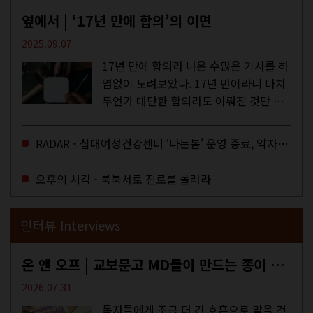
옆에서 | ‘17년 만에 합의’의 이면
2025.09.07
17년 만에 합의라 나온 수많은 기사를 하
염없이 노려보았다. 17년 만이라니 마치
무언가 대단한 합의라도 이뤄진 것만 같
다. 과연 그럴까? 이는 내년도 최저임금
을 결정하는 심의기구인 최저임금위원회
RADAR - 십대여성건강센터 ‘나는봄’ 운영 종료, 약자로부터 멀어지는 도시
에 대한 소식을 전하는 기사였는데,...
오후의 시각 - 북북서로 진로를 돌려라
인터뷰 Interviews
온 앤 오프 | 교보문고 MD들이 만드는 종이 잡지 <어떤>
2026.07.31
독자들에게 조금 더 긴 호흡으로 말을 건