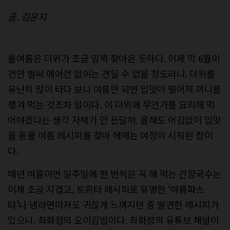
글. 김윤지
올여름은 더위가 조금 일찍 찾아온 듯하다. 이제 막 6월이
건만 벌써 에어컨 없이는 견딜 수 없을 정도라니. 더위를
유난히 많이 타다 보니 여름만 되면 입맛이 떨어져 끼니를
챙겨 먹는 것조차 일이다. 이 더위에 무언가를 요리해 먹
어야겠다는 생각 자체가 안 든달까. 올해도 어김없이 입맛
을 돋울 여름 레시피를 찾아 헤매는 여정이 시작된 참이
다.
매년 여름이면 일주일에 한 번씩은 꼭 해 먹는 간장국수는
이제 조금 지겹고, 트위터 레시피로 유명한 ‘여름파스
타’나 냉라면마저도 귀찮게 느껴지던 중 발견한 레시피가
있으니. 최화정의 오이김밥이다. 최화정의 유튜브 채널이