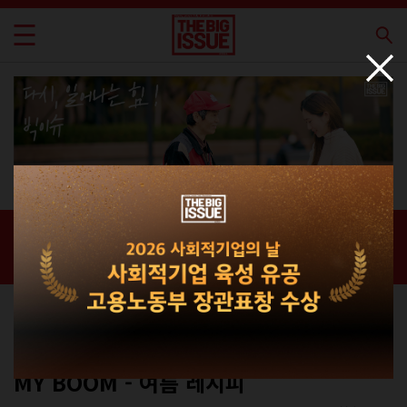
신간 · 과월호
홈 / 매거진 /
신간 · 과월호
에세이
No.324
MY BOOM - 여름 레시피