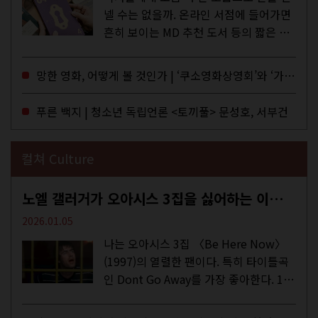
넬 수는 없을까. 온라인 서점에 들어가면
흔히 보이는 MD 추천 도서 등의 짧은 문
구로 독자들에게 말을 건네던 교보문고
MD들의 고민 끝에 세상 밖으로 나온 종
망한 영화, 어떻게 볼 것인가 | ‘쿠소영화상영회’와 ‘가자미’의 이야기
이 잡지 어떤(otton). 지난해 12월...
푸른 백지 | 청소년 독립언론 <토끼풀> 문성호, 서부건
컬쳐 Culture
노엘 갤러거가 오아시스 3집을 싫어하는 이유 | DEFINITELY MAYBE, AGAIN
2026.01.05
나는 오아시스 3집 〈Be Here Now〉
(1997)의 열렬한 팬이다. 특히 타이틀곡
인 Dont Go Away를 가장 좋아한다. 15
년 전 처음 접한 후 공식 음원과 각종 라
이브·데모·부틀렉을 합쳐 3만 번 이상은