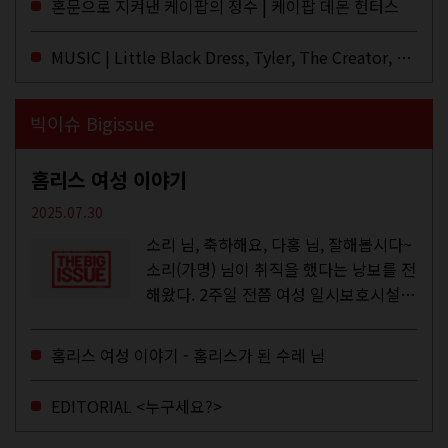
혼문으로 지켜낸 케이팝의 정수 | 케이팝 데몬 헌터스
듣지 않았나 싶다. 이토록...
MUSIC | Little Black Dress, Tyler, The Creator, Essie Jain
빅이슈 Bigissue
홈리스 여성 이야기
2025.07.30
소리 님, 축하해요, 다홍 님, 잘해봅시다~
소리(가명) 님이 취직을 했다는 낭보를 전
해왔다. 2주일 전쯤 여성 일시보호시설에
서 할 수 있는 공공일자리 참여를 종료하
고, 저 오늘이 마지막이에요, 이렇게 인사
홈리스 여성 이야기 - 홈리스가 된 수레 님
를 하고 가셨던...
EDITORIAL <누구세요?>