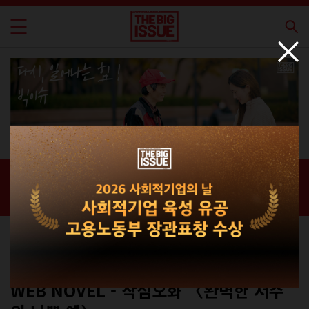
신간 · 과월호
홈 / 매거진 /
신간 · 과월호
컬쳐
No.325
WEB NOVEL - 작심오화 〈완벽한 저주