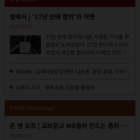
옆에서 | ‘17년 만에 합의’의 이면
2025.09.07
17년 만에 합의라 나온 수많은 기사를 하
염없이 노려보았다. 17년 만이라니 마치
무언가 대단한 합의라도 이뤄진 것만 같
다. 과연 그럴까? 이는 내년도 최저임금
을 결정하는 심의기구인 최저임금위원회
RADAR - 십대여성건강센터 ‘나는봄’ 운영 종료, 약자로부터 멀어지는 도시
에 대한 소식을 전하는 기사였는데,...
오후의 시각 - 북북서로 진로를 돌려라
인터뷰 Interviews
온 앤 오프 | 교보문고 MD들이 만드는 종이 잡지 <어떤>
2026.07.31