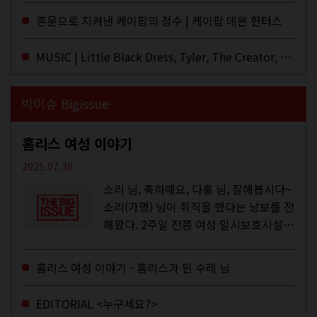
이브·데모·부틀렉을 합쳐 3만 번 이상은
혼문으로 지켜낸 케이팝의 정수 | 케이팝 데몬 헌터스
듣지 않았나 싶다. 이토록...
MUSIC | Little Black Dress, Tyler, The Creator, Essie Jain
빅이슈 Bigissue
홈리스 여성 이야기
2025.07.30
소리 님, 축하해요, 다홍 님, 잘해봅시다~
소리(가명) 님이 취직을 했다는 낭보를 전
해왔다. 2주일 전쯤 여성 일시보호시설에
서 할 수 있는 공공일자리 참여를 종료하
고, 저 오늘이 마지막이에요, 이렇게 인사
홈리스 여성 이야기 - 홈리스가 된 수레 님
를 하고 가셨던...
EDITORIAL <누구세요?>