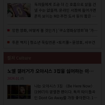
독자들에게 조금 더 긴 호흡으로 말을 건
넬 수는 없을까. 온라인 서점에 들어가면
흔히 보이는 MD 추천 도서 등의 짧은 문
구로 독자들에게 말을 건네던 교보문고
MD들의 고민 끝에 세상 밖으로 나온 종
망한 영화, 어떻게 볼 것인가 | ‘쿠소영화상영회’와 ‘가자미’의 이야기
이 잡지 어떤(otton). 지난해 12월...
푸른 백지 | 청소년 독립언론 <토끼풀> 문성호, 서부건
컬쳐 Culture
노엘 갤러거가 오아시스 3집을 싫어하는 이유 | DEFINITELY MAYBE, AGAIN
2026.01.05
나는 오아시스 3집 〈Be Here Now〉
(1997)의 열렬한 팬이다. 특히 타이틀곡
인 Dont Go Away를 가장 좋아한다. 15
년 전 처음 접한 후 공식 음원과 각종 라