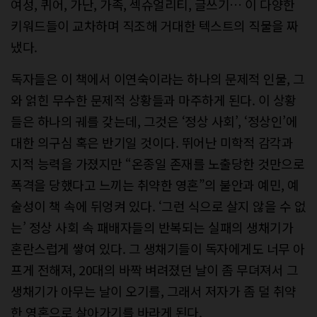
여성, 퀴어, 가난, 가족, 섹슈얼리티, 글쓰기… 이 다양한
키워드들이 교차하며 직조해 거대한 텍스트의 직물을 짜
냈다.
독자들은 이 책에서 이연숙이라는 하나의 문제적 인물, 그
와 얽힌 무수한 문제적 상황들과 마주하게 된다. 이 상황
들은 하나의 궤를 갖는데, 그것은 ‘정상 사회’, ‘정상인’에
대한 의구심 혹은 반기일 것이다. 뛰어난 미학적 감각과
지적 능력을 가졌지만 “온종일 존재를 노출당한 것만으로
폭격을 당했다고 느끼는 취약한 영혼”의 불안과 예민, 예
술성이 책 속에 뒤엉켜 있다. ‘그런 식으로 살지 않을 수 없
는’ 정상 사회 속 패배자들의 반복되는 실패의 생채기가
혼란스럽게 쌓여 있다. 그 생채기들이 독자에게도 너무 아
프게 전해져, 20대의 바짝 벼려졌던 날이 좀 무뎌져서 그
생채기가 아무는 날이 오기를, 그래서 저자가 좀 덜 취약
한 영혼으로 살아가기를 바라게 된다.