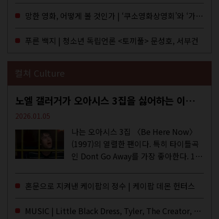
MD들의 고민 끝에 세상 밖으로 나온 종
망한 영화, 어떻게 볼 것인가 | ‘쿠소영화상영회’와 ‘가자미’의 이야기
이 잡지 어떤(otton). 지난해 12월...
푸른 백지 | 청소년 독립언론 <토끼풀> 문성호, 서부건
컬쳐 Culture
노엘 갤러거가 오아시스 3집을 싫어하는 이유 | DEFINITELY MAYBE, AGAIN
2026.01.05
나는 오아시스 3집 〈Be Here Now〉
(1997)의 열렬한 팬이다. 특히 타이틀곡
인 Dont Go Away를 가장 좋아한다. 15
년 전 처음 접한 후 공식 음원과 각종 라
이브·데모·부틀렉을 합쳐 3만 번 이상은
혼문으로 지켜낸 케이팝의 정수 | 케이팝 데몬 헌터스
듣지 않았나 싶다. 이토록...
MUSIC | Little Black Dress, Tyler, The Creator, Essie Jain