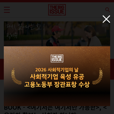
신간 · 과월호
홈 / 매거진 /
신간 · 과월호
컬쳐
No.322
BOOK - <여기서는 여기서만 가능한>, <